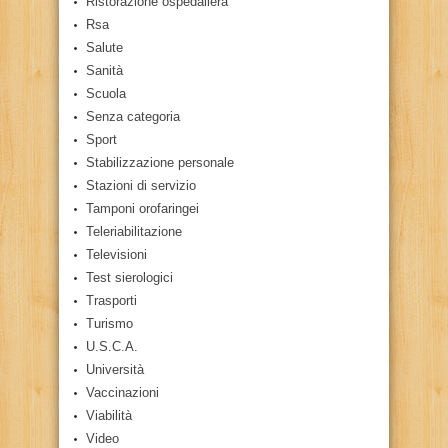
Ristorazione ospedaliera
Rsa
Salute
Sanità
Scuola
Senza categoria
Sport
Stabilizzazione personale
Stazioni di servizio
Tamponi orofaringei
Teleriabilitazione
Televisioni
Test sierologici
Trasporti
Turismo
U.S.C.A.
Università
Vaccinazioni
Viabilità
Video