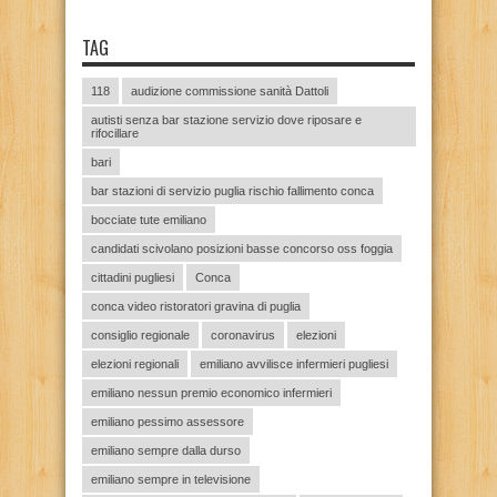
TAG
118
audizione commissione sanità Dattoli
autisti senza bar stazione servizio dove riposare e
rifocillare
bari
bar stazioni di servizio puglia rischio fallimento conca
bocciate tute emiliano
candidati scivolano posizioni basse concorso oss foggia
cittadini pugliesi
Conca
conca video ristoratori gravina di puglia
consiglio regionale
coronavirus
elezioni
elezioni regionali
emiliano avvilisce infermieri pugliesi
emiliano nessun premio economico infermieri
emiliano pessimo assessore
emiliano sempre dalla durso
emiliano sempre in televisione