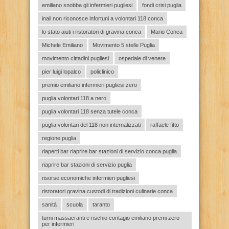
emiliano snobba gli infermieri pugliesi
fondi crisi puglia
inail non riconosce infortuni a volontari 118 conca
lo stato aiuti i ristoratori di gravina conca
Mario Conca
Michele Emiliano
Movimento 5 stelle Puglia
movimento cittadini pugliesi
ospedale di venere
pier luigi lopalco
policlinico
premio emiliano infermieri pugliesi zero
puglia volontari 118 a nero
puglia volontari 118 senza tutele conca
puglia volontari del 118 non internalizzati
raffaele fitto
regione puglia
riaperti bar riaprire bar stazioni di servizio conca puglia
riaprire bar stazioni di servizio puglia
risorse economiche infermieri pugliesi
ristoratori gravina custodi di tradizioni culinarie conca
sanità
scuola
taranto
turni massacranti e rischio contagio emiliano premi zero
per infermieri