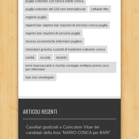
puglia volontari 118 senza tutele conca
puglia volontari del 118 non internalizzati
raffaele fitto
regione puglia
riaperti bar riaprire bar stazioni di servizio conca puglia
riaprire bar stazioni di servizio puglia
risorse economiche infermieri pugliesi
ristoratori gravina custodi di tradizioni culinarie conca
sanità
scuola
taranto
turni massacranti e rischio contagio emiliano premi zero
per infermieri
tute non omologate
ARTICOLI RECENTI
Casellari giudiziali e Curriculum Vitae dei
candidati della lista “MARIO CONCA per BARI”