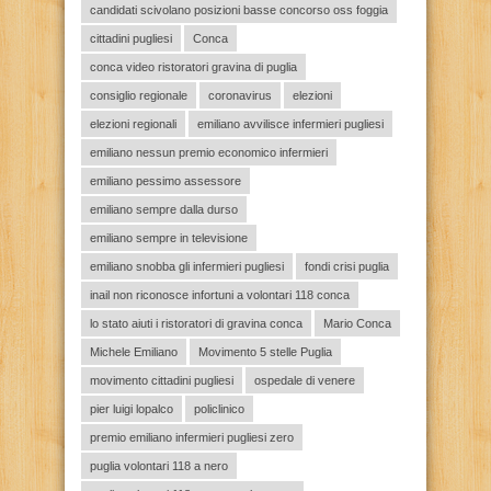
candidati scivolano posizioni basse concorso oss foggia
cittadini pugliesi
Conca
conca video ristoratori gravina di puglia
consiglio regionale
coronavirus
elezioni
elezioni regionali
emiliano avvilisce infermieri pugliesi
emiliano nessun premio economico infermieri
emiliano pessimo assessore
emiliano sempre dalla durso
emiliano sempre in televisione
emiliano snobba gli infermieri pugliesi
fondi crisi puglia
inail non riconosce infortuni a volontari 118 conca
lo stato aiuti i ristoratori di gravina conca
Mario Conca
Michele Emiliano
Movimento 5 stelle Puglia
movimento cittadini pugliesi
ospedale di venere
pier luigi lopalco
policlinico
premio emiliano infermieri pugliesi zero
puglia volontari 118 a nero