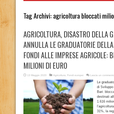
Tag Archivi:
agricoltura bloccati milio
AGRICOLTURA, DISASTRO DELLA GI
ANNULLA LE GRADUATORIE DELLA 
FONDI ALLE IMPRESE AGRICOLE: B
MILIONI DI EURO
13 Maggio 2020
Agricoltura
,
Fondi europei
Lascia un comment
Le graduato
di Sviluppo 
Bari: blocca
destinati al
1.616 milion
l’agricoltur
31%, la regi