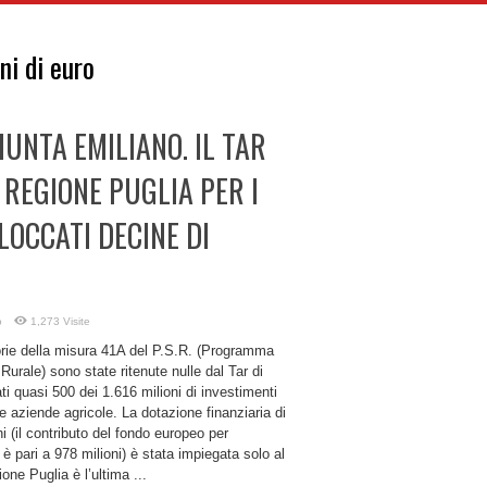
ni di euro
UNTA EMILIANO. IL TAR
REGIONE PUGLIA PER I
LOCCATI DECINE DI
o
1,273 Visite
rie della misura 41A del P.S.R. (Programma
Rurale) sono state ritenute nulle dal Tar di
ti quasi 500 dei 1.616 milioni di investimenti
le aziende agricole. La dotazione finanziaria di
i (il contributo del fondo europeo per
a è pari a 978 milioni) è stata impiegata solo al
one Puglia è l’ultima ...