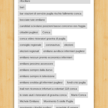
rifocillare
bari
bar stazioni di servizio puglia rischio fallimento conca
bocciate tute emiliano
candidati scivolano posizioni basse concorso oss foggia
cittadini pugliesi
Conca
conca video ristoratori gravina di puglia
consiglio regionale
coronavirus
elezioni
elezioni regionali
emiliano avvilisce infermieri pugliesi
emiliano nessun premio economico infermieri
emiliano pessimo assessore
emiliano sempre dalla durso
emiliano sempre in televisione
emiliano snobba gli infermieri pugliesi
fondi crisi puglia
inail non riconosce infortuni a volontari 118 conca
lo stato aiuti i ristoratori di gravina conca
Mario Conca
Michele Emiliano
Movimento 5 stelle Puglia
movimento cittadini pugliesi
ospedale di venere