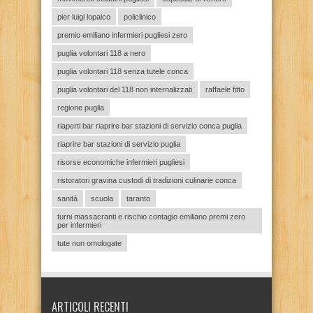
pier luigi lopalco
policlinico
premio emiliano infermieri pugliesi zero
puglia volontari 118 a nero
puglia volontari 118 senza tutele conca
puglia volontari del 118 non internalizzati
raffaele fitto
regione puglia
riaperti bar riaprire bar stazioni di servizio conca puglia
riaprire bar stazioni di servizio puglia
risorse economiche infermieri pugliesi
ristoratori gravina custodi di tradizioni culinarie conca
sanità
scuola
taranto
turni massacranti e rischio contagio emiliano premi zero
per infermieri
tute non omologate
ARTICOLI RECENTI