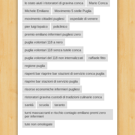
lo stato aiuti i ristoratori di gravina conca
Mario Conca
Michele Emiliano
Movimento 5 stelle Puglia
movimento cittadini pugliesi
ospedale di venere
pier luigi lopalco
policlinico
premio emiliano infermieri pugliesi zero
puglia volontari 118 a nero
puglia volontari 118 senza tutele conca
puglia volontari del 118 non internalizzati
raffaele fitto
regione puglia
riaperti bar riaprire bar stazioni di servizio conca puglia
riaprire bar stazioni di servizio puglia
risorse economiche infermieri pugliesi
ristoratori gravina custodi di tradizioni culinarie conca
sanità
scuola
taranto
turni massacranti e rischio contagio emiliano premi zero
per infermieri
tute non omologate