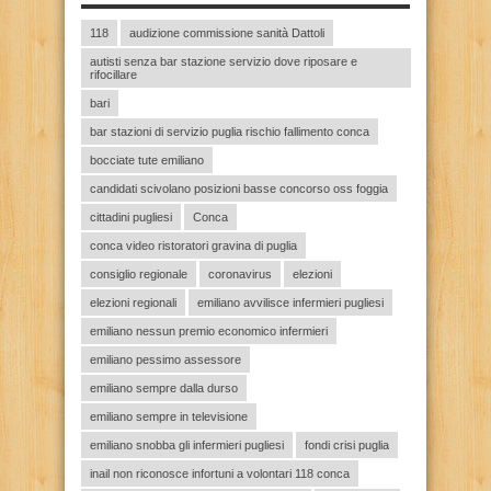
118
audizione commissione sanità Dattoli
autisti senza bar stazione servizio dove riposare e
rifocillare
bari
bar stazioni di servizio puglia rischio fallimento conca
bocciate tute emiliano
candidati scivolano posizioni basse concorso oss foggia
cittadini pugliesi
Conca
conca video ristoratori gravina di puglia
consiglio regionale
coronavirus
elezioni
elezioni regionali
emiliano avvilisce infermieri pugliesi
emiliano nessun premio economico infermieri
emiliano pessimo assessore
emiliano sempre dalla durso
emiliano sempre in televisione
emiliano snobba gli infermieri pugliesi
fondi crisi puglia
inail non riconosce infortuni a volontari 118 conca