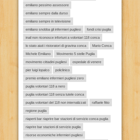
emiliano pessimo assessore
emiliano sempre dalla durso
emiliano sempre in televisione
emiliano snobba gli infermieri pugliesi
fondi crisi puglia
inail non riconosce infortuni a volontari 118 conca
lo stato aiuti i ristoratori di gravina conca
Mario Conca
Michele Emiliano
Movimento 5 stelle Puglia
movimento cittadini pugliesi
ospedale di venere
pier luigi lopalco
policlinico
premio emiliano infermieri pugliesi zero
puglia volontari 118 a nero
puglia volontari 118 senza tutele conca
puglia volontari del 118 non internalizzati
raffaele fitto
regione puglia
riaperti bar riaprire bar stazioni di servizio conca puglia
riaprire bar stazioni di servizio puglia
risorse economiche infermieri pugliesi