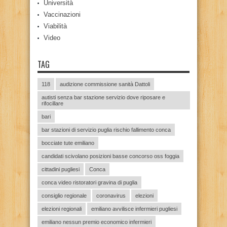
Università
Vaccinazioni
Viabilità
Video
TAG
118
audizione commissione sanità Dattoli
autisti senza bar stazione servizio dove riposare e
rifocillare
bari
bar stazioni di servizio puglia rischio fallimento conca
bocciate tute emiliano
candidati scivolano posizioni basse concorso oss foggia
cittadini pugliesi
Conca
conca video ristoratori gravina di puglia
consiglio regionale
coronavirus
elezioni
elezioni regionali
emiliano avvilisce infermieri pugliesi
emiliano nessun premio economico infermieri