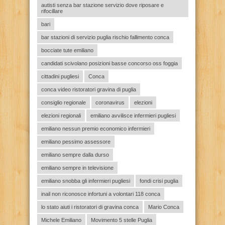
autisti senza bar stazione servizio dove riposare e
rifocillare
bari
bar stazioni di servizio puglia rischio fallimento conca
bocciate tute emiliano
candidati scivolano posizioni basse concorso oss foggia
cittadini pugliesi
Conca
conca video ristoratori gravina di puglia
consiglio regionale
coronavirus
elezioni
elezioni regionali
emiliano avvilisce infermieri pugliesi
emiliano nessun premio economico infermieri
emiliano pessimo assessore
emiliano sempre dalla durso
emiliano sempre in televisione
emiliano snobba gli infermieri pugliesi
fondi crisi puglia
inail non riconosce infortuni a volontari 118 conca
lo stato aiuti i ristoratori di gravina conca
Mario Conca
Michele Emiliano
Movimento 5 stelle Puglia