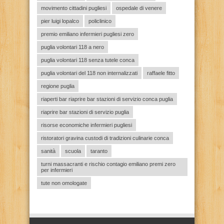
movimento cittadini pugliesi
ospedale di venere
pier luigi lopalco
policlinico
premio emiliano infermieri pugliesi zero
puglia volontari 118 a nero
puglia volontari 118 senza tutele conca
puglia volontari del 118 non internalizzati
raffaele fitto
regione puglia
riaperti bar riaprire bar stazioni di servizio conca puglia
riaprire bar stazioni di servizio puglia
risorse economiche infermieri pugliesi
ristoratori gravina custodi di tradizioni culinarie conca
sanità
scuola
taranto
turni massacranti e rischio contagio emiliano premi zero
per infermieri
tute non omologate