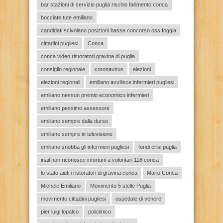
bar stazioni di servizio puglia rischio fallimento conca
bocciate tute emiliano
candidati scivolano posizioni basse concorso oss foggia
cittadini pugliesi
Conca
conca video ristoratori gravina di puglia
consiglio regionale
coronavirus
elezioni
elezioni regionali
emiliano avvilisce infermieri pugliesi
emiliano nessun premio economico infermieri
emiliano pessimo assessore
emiliano sempre dalla durso
emiliano sempre in televisione
emiliano snobba gli infermieri pugliesi
fondi crisi puglia
inail non riconosce infortuni a volontari 118 conca
lo stato aiuti i ristoratori di gravina conca
Mario Conca
Michele Emiliano
Movimento 5 stelle Puglia
movimento cittadini pugliesi
ospedale di venere
pier luigi lopalco
policlinico