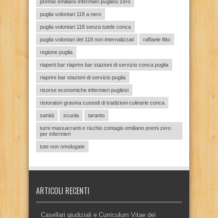
premio emiliano infermieri pugliesi zero
puglia volontari 118 a nero
puglia volontari 118 senza tutele conca
puglia volontari del 118 non internalizzati
raffaele fitto
regione puglia
riaperti bar riaprire bar stazioni di servizio conca puglia
riaprire bar stazioni di servizio puglia
risorse economiche infermieri pugliesi
ristoratori gravina custodi di tradizioni culinarie conca
sanità
scuola
taranto
turni massacranti e rischio contagio emiliano premi zero
per infermieri
tute non omologate
ARTICOLI RECENTI
Casellari giudiziali e Curriculum Vitae dei