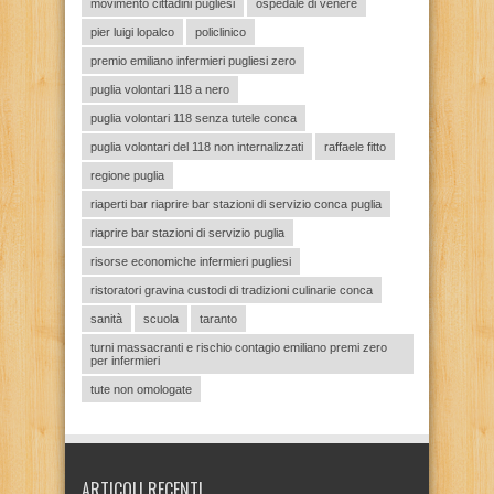
movimento cittadini pugliesi
ospedale di venere
pier luigi lopalco
policlinico
premio emiliano infermieri pugliesi zero
puglia volontari 118 a nero
puglia volontari 118 senza tutele conca
puglia volontari del 118 non internalizzati
raffaele fitto
regione puglia
riaperti bar riaprire bar stazioni di servizio conca puglia
riaprire bar stazioni di servizio puglia
risorse economiche infermieri pugliesi
ristoratori gravina custodi di tradizioni culinarie conca
sanità
scuola
taranto
turni massacranti e rischio contagio emiliano premi zero
per infermieri
tute non omologate
ARTICOLI RECENTI