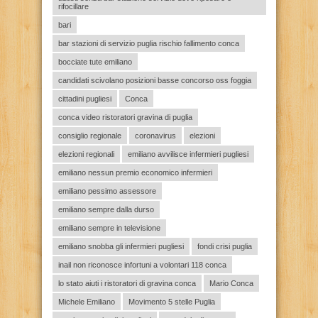
rifocillare
bari
bar stazioni di servizio puglia rischio fallimento conca
bocciate tute emiliano
candidati scivolano posizioni basse concorso oss foggia
cittadini pugliesi
Conca
conca video ristoratori gravina di puglia
consiglio regionale
coronavirus
elezioni
elezioni regionali
emiliano avvilisce infermieri pugliesi
emiliano nessun premio economico infermieri
emiliano pessimo assessore
emiliano sempre dalla durso
emiliano sempre in televisione
emiliano snobba gli infermieri pugliesi
fondi crisi puglia
inail non riconosce infortuni a volontari 118 conca
lo stato aiuti i ristoratori di gravina conca
Mario Conca
Michele Emiliano
Movimento 5 stelle Puglia