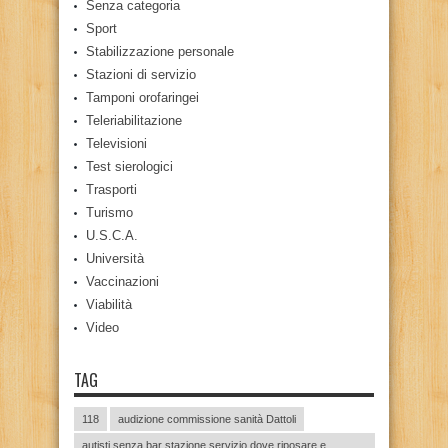
Senza categoria
Sport
Stabilizzazione personale
Stazioni di servizio
Tamponi orofaringei
Teleriabilitazione
Televisioni
Test sierologici
Trasporti
Turismo
U.S.C.A.
Università
Vaccinazioni
Viabilità
Video
TAG
118
audizione commissione sanità Dattoli
autisti senza bar stazione servizio dove riposare e