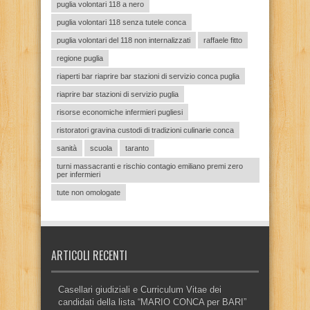
puglia volontari 118 a nero
puglia volontari 118 senza tutele conca
puglia volontari del 118 non internalizzati
raffaele fitto
regione puglia
riaperti bar riaprire bar stazioni di servizio conca puglia
riaprire bar stazioni di servizio puglia
risorse economiche infermieri pugliesi
ristoratori gravina custodi di tradizioni culinarie conca
sanità
scuola
taranto
turni massacranti e rischio contagio emiliano premi zero
per infermieri
tute non omologate
ARTICOLI RECENTI
Casellari giudiziali e Curriculum Vitae dei
candidati della lista “MARIO CONCA per BARI”