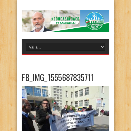
FB_IMG_1555687835711