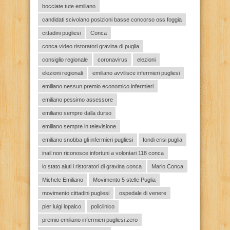
bocciate tute emiliano
candidati scivolano posizioni basse concorso oss foggia
cittadini pugliesi
Conca
conca video ristoratori gravina di puglia
consiglio regionale
coronavirus
elezioni
elezioni regionali
emiliano avvilisce infermieri pugliesi
emiliano nessun premio economico infermieri
emiliano pessimo assessore
emiliano sempre dalla durso
emiliano sempre in televisione
emiliano snobba gli infermieri pugliesi
fondi crisi puglia
inail non riconosce infortuni a volontari 118 conca
lo stato aiuti i ristoratori di gravina conca
Mario Conca
Michele Emiliano
Movimento 5 stelle Puglia
movimento cittadini pugliesi
ospedale di venere
pier luigi lopalco
policlinico
premio emiliano infermieri pugliesi zero