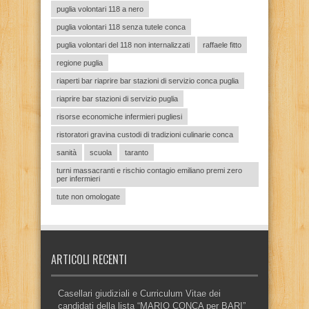
puglia volontari 118 a nero
puglia volontari 118 senza tutele conca
puglia volontari del 118 non internalizzati
raffaele fitto
regione puglia
riaperti bar riaprire bar stazioni di servizio conca puglia
riaprire bar stazioni di servizio puglia
risorse economiche infermieri pugliesi
ristoratori gravina custodi di tradizioni culinarie conca
sanità
scuola
taranto
turni massacranti e rischio contagio emiliano premi zero
per infermieri
tute non omologate
ARTICOLI RECENTI
Casellari giudiziali e Curriculum Vitae dei
candidati della lista “MARIO CONCA per BARI”