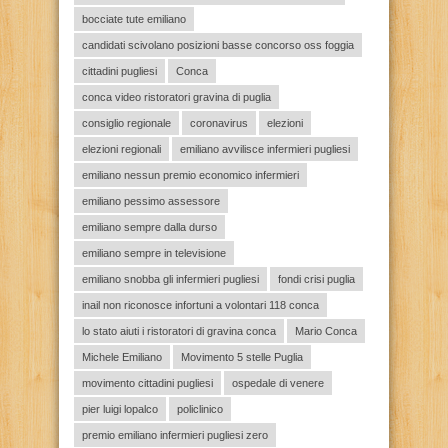
bocciate tute emiliano
candidati scivolano posizioni basse concorso oss foggia
cittadini pugliesi
Conca
conca video ristoratori gravina di puglia
consiglio regionale
coronavirus
elezioni
elezioni regionali
emiliano avvilisce infermieri pugliesi
emiliano nessun premio economico infermieri
emiliano pessimo assessore
emiliano sempre dalla durso
emiliano sempre in televisione
emiliano snobba gli infermieri pugliesi
fondi crisi puglia
inail non riconosce infortuni a volontari 118 conca
lo stato aiuti i ristoratori di gravina conca
Mario Conca
Michele Emiliano
Movimento 5 stelle Puglia
movimento cittadini pugliesi
ospedale di venere
pier luigi lopalco
policlinico
premio emiliano infermieri pugliesi zero