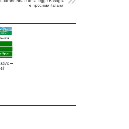
l quarantennale della legge Basaglia
e l’ipocrisia italiana!
ativo –
si”