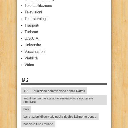
Teleriabilitazione
Televisioni
Test sierologici
Trasporti
Turismo
U.S.C.A.
Università
Vaccinazioni
Viabilità
Video
TAG
118
audizione commissione sanità Dattoli
autisti senza bar stazione servizio dove riposare e
rifocillare
bari
bar stazioni di servizio puglia rischio fallimento conca
bocciate tute emiliano