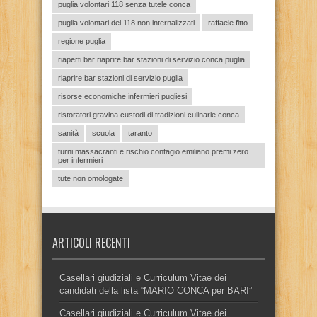
puglia volontari 118 senza tutele conca
puglia volontari del 118 non internalizzati
raffaele fitto
regione puglia
riaperti bar riaprire bar stazioni di servizio conca puglia
riaprire bar stazioni di servizio puglia
risorse economiche infermieri pugliesi
ristoratori gravina custodi di tradizioni culinarie conca
sanità
scuola
taranto
turni massacranti e rischio contagio emiliano premi zero
per infermieri
tute non omologate
ARTICOLI RECENTI
Casellari giudiziali e Curriculum Vitae dei
candidati della lista “MARIO CONCA per BARI”
Casellari giudiziali e Curriculum Vitae dei