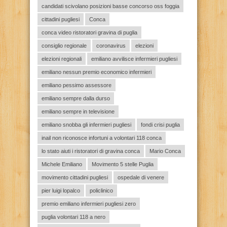
candidati scivolano posizioni basse concorso oss foggia
cittadini pugliesi
Conca
conca video ristoratori gravina di puglia
consiglio regionale
coronavirus
elezioni
elezioni regionali
emiliano avvilisce infermieri pugliesi
emiliano nessun premio economico infermieri
emiliano pessimo assessore
emiliano sempre dalla durso
emiliano sempre in televisione
emiliano snobba gli infermieri pugliesi
fondi crisi puglia
inail non riconosce infortuni a volontari 118 conca
lo stato aiuti i ristoratori di gravina conca
Mario Conca
Michele Emiliano
Movimento 5 stelle Puglia
movimento cittadini pugliesi
ospedale di venere
pier luigi lopalco
policlinico
premio emiliano infermieri pugliesi zero
puglia volontari 118 a nero