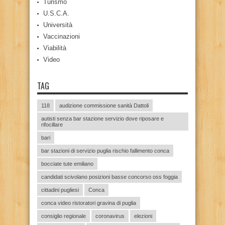
Turismo
U.S.C.A.
Università
Vaccinazioni
Viabilità
Video
TAG
118
audizione commissione sanità Dattoli
autisti senza bar stazione servizio dove riposare e
rifocillare
bari
bar stazioni di servizio puglia rischio fallimento conca
bocciate tute emiliano
candidati scivolano posizioni basse concorso oss foggia
cittadini pugliesi
Conca
conca video ristoratori gravina di puglia
consiglio regionale
coronavirus
elezioni