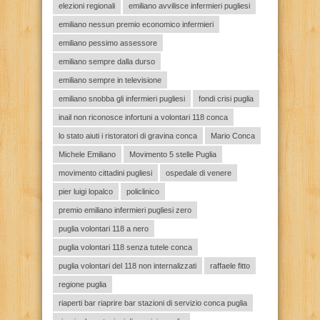
elezioni regionali
emiliano avvilisce infermieri pugliesi
emiliano nessun premio economico infermieri
emiliano pessimo assessore
emiliano sempre dalla durso
emiliano sempre in televisione
emiliano snobba gli infermieri pugliesi
fondi crisi puglia
inail non riconosce infortuni a volontari 118 conca
lo stato aiuti i ristoratori di gravina conca
Mario Conca
Michele Emiliano
Movimento 5 stelle Puglia
movimento cittadini pugliesi
ospedale di venere
pier luigi lopalco
policlinico
premio emiliano infermieri pugliesi zero
puglia volontari 118 a nero
puglia volontari 118 senza tutele conca
puglia volontari del 118 non internalizzati
raffaele fitto
regione puglia
riaperti bar riaprire bar stazioni di servizio conca puglia