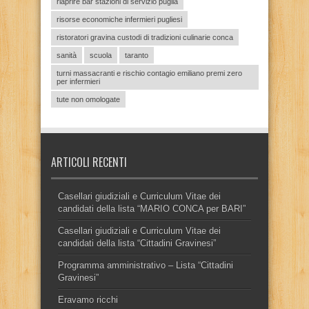
riaprire bar stazioni di servizio puglia
risorse economiche infermieri pugliesi
ristoratori gravina custodi di tradizioni culinarie conca
sanità
scuola
taranto
turni massacranti e rischio contagio emiliano premi zero
per infermieri
tute non omologate
ARTICOLI RECENTI
Casellari giudiziali e Curriculum Vitae dei
candidati della lista “MARIO CONCA per BARI”
Casellari giudiziali e Curriculum Vitae dei
candidati della lista “Cittadini Gravinesi”
Programma amministrativo – Lista “Cittadini
Gravinesi”
Eravamo ricchi