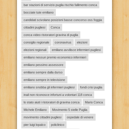
bar stazioni di servizio puglia rischio fallimento conca
bocciate tute emiliano
candidati scivolano posizioni basse concorso oss foggia
cittadini pugliesi
Conca
conca video ristoratori gravina di puglia
consiglio regionale
coronavirus
elezioni
elezioni regionali
emiliano avvilisce infermieri pugliesi
emiliano nessun premio economico infermieri
emiliano pessimo assessore
emiliano sempre dalla durso
emiliano sempre in televisione
emiliano snobba gli infermieri pugliesi
fondi crisi puglia
inail non riconosce infortuni a volontari 118 conca
lo stato aiuti i ristoratori di gravina conca
Mario Conca
Michele Emiliano
Movimento 5 stelle Puglia
movimento cittadini pugliesi
ospedale di venere
pier luigi lopalco
policlinico