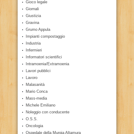
Gioco legale
Giornali
Giustizia
Gravina
Grumo Appula
Impianti compostaggio
Industria
Infermieri
Informatori scientifici
Intramoenia/Extramoenia
Lavori pubblici
Lavoro
Malasanità
Mario Conca
Mass-media
Michele Emiliano
Noleggio con conducente
O.S.S.
Oncologia
Ospedale della Murgia Altamura