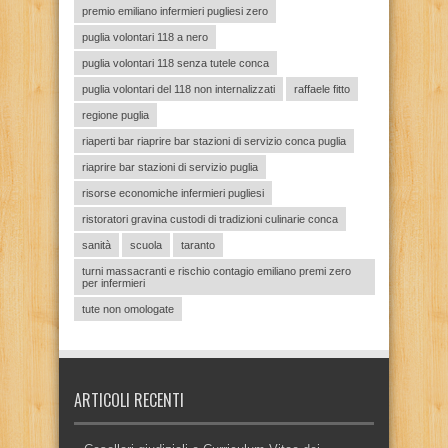
premio emiliano infermieri pugliesi zero
puglia volontari 118 a nero
puglia volontari 118 senza tutele conca
puglia volontari del 118 non internalizzati
raffaele fitto
regione puglia
riaperti bar riaprire bar stazioni di servizio conca puglia
riaprire bar stazioni di servizio puglia
risorse economiche infermieri pugliesi
ristoratori gravina custodi di tradizioni culinarie conca
sanità
scuola
taranto
turni massacranti e rischio contagio emiliano premi zero
per infermieri
tute non omologate
ARTICOLI RECENTI