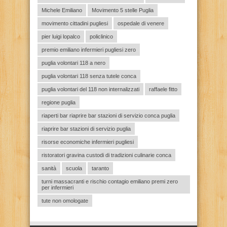
Michele Emiliano
Movimento 5 stelle Puglia
movimento cittadini pugliesi
ospedale di venere
pier luigi lopalco
policlinico
premio emiliano infermieri pugliesi zero
puglia volontari 118 a nero
puglia volontari 118 senza tutele conca
puglia volontari del 118 non internalizzati
raffaele fitto
regione puglia
riaperti bar riaprire bar stazioni di servizio conca puglia
riaprire bar stazioni di servizio puglia
risorse economiche infermieri pugliesi
ristoratori gravina custodi di tradizioni culinarie conca
sanità
scuola
taranto
turni massacranti e rischio contagio emiliano premi zero
per infermieri
tute non omologate