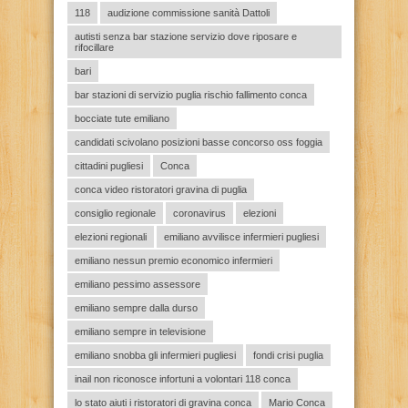
118
audizione commissione sanità Dattoli
autisti senza bar stazione servizio dove riposare e
rifocillare
bari
bar stazioni di servizio puglia rischio fallimento conca
bocciate tute emiliano
candidati scivolano posizioni basse concorso oss foggia
cittadini pugliesi
Conca
conca video ristoratori gravina di puglia
consiglio regionale
coronavirus
elezioni
elezioni regionali
emiliano avvilisce infermieri pugliesi
emiliano nessun premio economico infermieri
emiliano pessimo assessore
emiliano sempre dalla durso
emiliano sempre in televisione
emiliano snobba gli infermieri pugliesi
fondi crisi puglia
inail non riconosce infortuni a volontari 118 conca
lo stato aiuti i ristoratori di gravina conca
Mario Conca