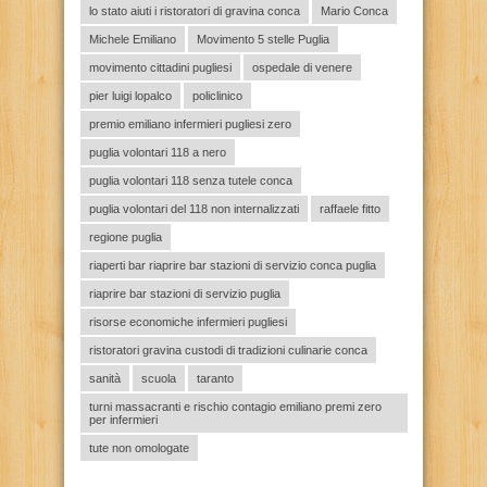
lo stato aiuti i ristoratori di gravina conca
Mario Conca
Michele Emiliano
Movimento 5 stelle Puglia
movimento cittadini pugliesi
ospedale di venere
pier luigi lopalco
policlinico
premio emiliano infermieri pugliesi zero
puglia volontari 118 a nero
puglia volontari 118 senza tutele conca
puglia volontari del 118 non internalizzati
raffaele fitto
regione puglia
riaperti bar riaprire bar stazioni di servizio conca puglia
riaprire bar stazioni di servizio puglia
risorse economiche infermieri pugliesi
ristoratori gravina custodi di tradizioni culinarie conca
sanità
scuola
taranto
turni massacranti e rischio contagio emiliano premi zero
per infermieri
tute non omologate