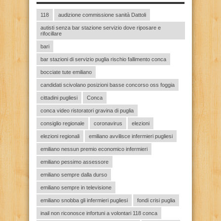
118
audizione commissione sanità Dattoli
autisti senza bar stazione servizio dove riposare e
rifocillare
bari
bar stazioni di servizio puglia rischio fallimento conca
bocciate tute emiliano
candidati scivolano posizioni basse concorso oss foggia
cittadini pugliesi
Conca
conca video ristoratori gravina di puglia
consiglio regionale
coronavirus
elezioni
elezioni regionali
emiliano avvilisce infermieri pugliesi
emiliano nessun premio economico infermieri
emiliano pessimo assessore
emiliano sempre dalla durso
emiliano sempre in televisione
emiliano snobba gli infermieri pugliesi
fondi crisi puglia
inail non riconosce infortuni a volontari 118 conca