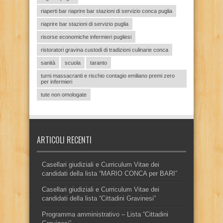
riaperti bar riaprire bar stazioni di servizio conca puglia
riaprire bar stazioni di servizio puglia
risorse economiche infermieri pugliesi
ristoratori gravina custodi di tradizioni culinarie conca
sanità
scuola
taranto
turni massacranti e rischio contagio emiliano premi zero
per infermieri
tute non omologate
ARTICOLI RECENTI
Casellari giudiziali e Curriculum Vitae dei
candidati della lista “MARIO CONCA per BARI”
Casellari giudiziali e Curriculum Vitae dei
candidati della lista “Cittadini Gravinesi”
Programma amministrativo – Lista “Cittadini