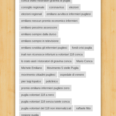
conca video ristoratori gravina di puglia
consiglio regionale
coronavirus
elezioni
elezioni regionali
emiliano avvilisce infermieri pugliesi
emiliano nessun premio economico infermieri
emiliano pessimo assessore
emiliano sempre dalla durso
emiliano sempre in televisione
emiliano snobba gli infermieri pugliesi
fondi crisi puglia
inail non riconosce infortuni a volontari 118 conca
lo stato aiuti i ristoratori di gravina conca
Mario Conca
Michele Emiliano
Movimento 5 stelle Puglia
movimento cittadini pugliesi
ospedale di venere
pier luigi lopalco
policlinico
premio emiliano infermieri pugliesi zero
puglia volontari 118 a nero
puglia volontari 118 senza tutele conca
puglia volontari del 118 non internalizzati
raffaele fitto
regione puglia