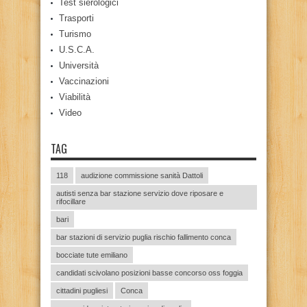
Test sierologici
Trasporti
Turismo
U.S.C.A.
Università
Vaccinazioni
Viabilità
Video
TAG
118
audizione commissione sanità Dattoli
autisti senza bar stazione servizio dove riposare e
rifocillare
bari
bar stazioni di servizio puglia rischio fallimento conca
bocciate tute emiliano
candidati scivolano posizioni basse concorso oss foggia
cittadini pugliesi
Conca