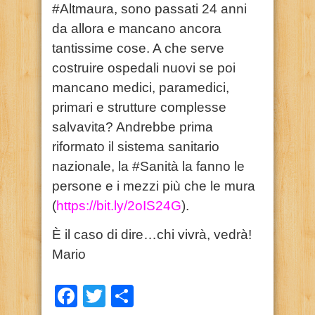
#Altmaura, sono passati 24 anni
da allora e mancano ancora
tantissime cose. A che serve
costruire ospedali nuovi se poi
mancano medici, paramedici,
primari e strutture complesse
salvavita? Andrebbe prima
riformato il sistema sanitario
nazionale, la #Sanità la fanno le
persone e i mezzi più che le mura
(
https://bit.ly/2oIS24G
).
È il caso di dire…chi vivrà, vedrà!
Mario
Facebook
Twitter
Condividi