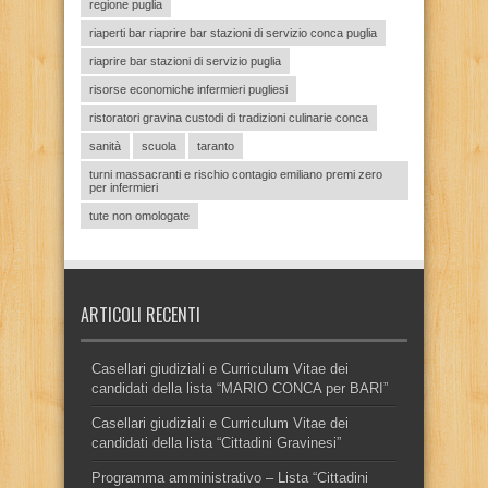
regione puglia
riaperti bar riaprire bar stazioni di servizio conca puglia
riaprire bar stazioni di servizio puglia
risorse economiche infermieri pugliesi
ristoratori gravina custodi di tradizioni culinarie conca
sanità
scuola
taranto
turni massacranti e rischio contagio emiliano premi zero
per infermieri
tute non omologate
ARTICOLI RECENTI
Casellari giudiziali e Curriculum Vitae dei
candidati della lista “MARIO CONCA per BARI”
Casellari giudiziali e Curriculum Vitae dei
candidati della lista “Cittadini Gravinesi”
Programma amministrativo – Lista “Cittadini