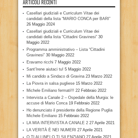
ARTICOLI RECENTI
Casellari giudiziali e Curriculum Vitae dei
candidati della lista “MARIO CONCA per BARI”
26 Maggio 2024
Casellari giudiziali e Curriculum Vitae dei
candidati della lista “Cittadini Gravinesi”
30
Maggio 2022
Programma amministrativo – Lista “Cittadini
Gravinesi”
30 Maggio 2022
Eravamo ricchi
7 Maggio 2022
Sant’Irene aiutaci tu!
5 Maggio 2022
Mi candido a Sindaco di Gravina
23 Marzo 2022
La Piovra in salsa pugliese
15 Marzo 2022
Michele Emiliano fermati!!!
22 Febbraio 2022
Intervista a Canale 2 – Ospedale della Murgia: le
accuse di Mario Conca
19 Febbraio 2022
Ho denunciato il presidente della Regione Puglia
Michele Emiliano
15 Febbraio 2022
LA MIA INTERVISTA A CANALE 2
27 Aprile 2021
LA VERITÀ È NEI NUMERI
27 Aprile 2021
O TI ALLINEI O TI SILENZIANO
27 Aprile 2021