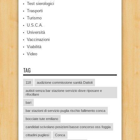
Test sierologici
Trasporti
Turismo
U.S.C.A.
Università
Vaccinazioni
Viabilità
Video
TAG
118
audizione commissione sanità Dattoli
autisti senza bar stazione servizio dove riposare e
rifocillare
bari
bar stazioni di servizio puglia rischio fallimento conca
bocciate tute emiliano
candidati scivolano posizioni basse concorso oss foggia
cittadini pugliesi
Conca