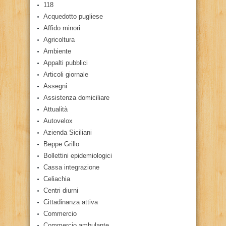
118
Acquedotto pugliese
Affido minori
Agricoltura
Ambiente
Appalti pubblici
Articoli giornale
Assegni
Assistenza domiciliare
Attualità
Autovelox
Azienda Siciliani
Beppe Grillo
Bollettini epidemiologici
Cassa integrazione
Celiachia
Centri diurni
Cittadinanza attiva
Commercio
Commercio ambulante