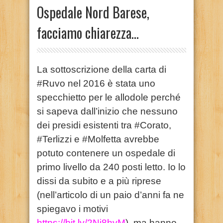
Ospedale Nord Barese,
facciamo chiarezza…
La sottoscrizione della carta di
#Ruvo nel 2016 è stata uno
specchietto per le allodole perché
si sapeva dall’inizio che nessuno
dei presidi esistenti tra #Corato,
#Terlizzi e #Molfetta avrebbe
potuto contenere un ospedale di
primo livello da 240 posti letto. Io lo
dissi da subito e a più riprese
(nell’articolo di un paio d’anni fa ne
spiegavo i motivi
https://bit.ly/2Nj8hyM
), ma hanno