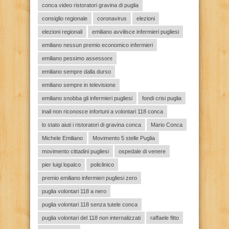
conca video ristoratori gravina di puglia
consiglio regionale
coronavirus
elezioni
elezioni regionali
emiliano avvilisce infermieri pugliesi
emiliano nessun premio economico infermieri
emiliano pessimo assessore
emiliano sempre dalla durso
emiliano sempre in televisione
emiliano snobba gli infermieri pugliesi
fondi crisi puglia
inail non riconosce infortuni a volontari 118 conca
lo stato aiuti i ristoratori di gravina conca
Mario Conca
Michele Emiliano
Movimento 5 stelle Puglia
movimento cittadini pugliesi
ospedale di venere
pier luigi lopalco
policlinico
premio emiliano infermieri pugliesi zero
puglia volontari 118 a nero
puglia volontari 118 senza tutele conca
puglia volontari del 118 non internalizzati
raffaele fitto