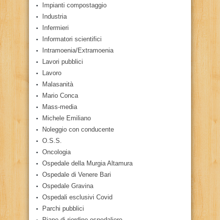
Impianti compostaggio
Industria
Infermieri
Informatori scientifici
Intramoenia/Extramoenia
Lavori pubblici
Lavoro
Malasanità
Mario Conca
Mass-media
Michele Emiliano
Noleggio con conducente
O.S.S.
Oncologia
Ospedale della Murgia Altamura
Ospedale di Venere Bari
Ospedale Gravina
Ospedali esclusivi Covid
Parchi pubblici
Piano di riordino ospedaliero