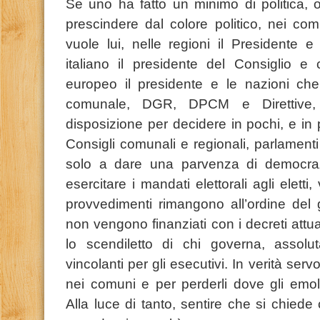
Se uno ha fatto un minimo di politica, 
prescindere dal colore politico, nei co
vuole lui, nelle regioni il Presidente e
italiano il presidente del Consiglio e 
europeo il presidente e le nazioni che 
comunale, DGR, DPCM e Direttive, 
disposizione per decidere in pochi, e in po
Consigli comunali e regionali, parlament
solo a dare una parvenza di democrazi
esercitare i mandati elettorali agli eletti
provvedimenti rimangono all’ordine del g
non vengono finanziati con i decreti attu
lo scendiletto di chi governa, assol
vincolanti per gli esecutivi. In verità se
nei comuni e per perderli dove gli emo
Alla luce di tanto, sentire che si chiede