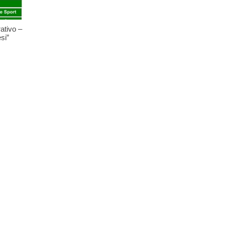
ativo –
si”