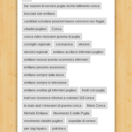
bar stazioni di servizio puglia rischio fallimento conca
bocciate tute emiliano
candidati scivolano posizioni basse concorso oss foggia
cittadini pugliesi
Conca
conca video ristoratori gravina di puglia
consiglio regionale
coronavirus
elezioni
elezioni regionali
emiliano avvilisce infermieri pugliesi
emiliano nessun premio economico infermieri
emiliano pessimo assessore
emiliano sempre dalla durso
emiliano sempre in televisione
emiliano snobba gli infermieri pugliesi
fondi crisi puglia
inail non riconosce infortuni a volontari 118 conca
lo stato aiuti i ristoratori di gravina conca
Mario Conca
Michele Emiliano
Movimento 5 stelle Puglia
movimento cittadini pugliesi
ospedale di venere
pier luigi lopalco
policlinico