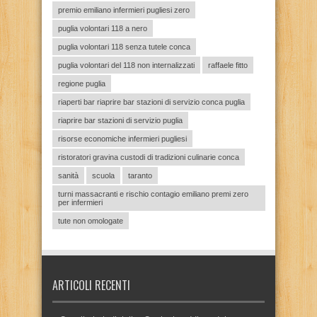
premio emiliano infermieri pugliesi zero
puglia volontari 118 a nero
puglia volontari 118 senza tutele conca
puglia volontari del 118 non internalizzati
raffaele fitto
regione puglia
riaperti bar riaprire bar stazioni di servizio conca puglia
riaprire bar stazioni di servizio puglia
risorse economiche infermieri pugliesi
ristoratori gravina custodi di tradizioni culinarie conca
sanità
scuola
taranto
turni massacranti e rischio contagio emiliano premi zero
per infermieri
tute non omologate
ARTICOLI RECENTI