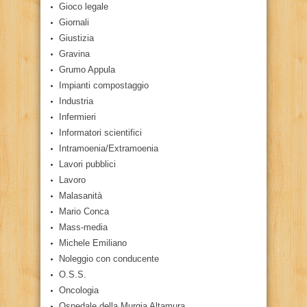
Gioco legale
Giornali
Giustizia
Gravina
Grumo Appula
Impianti compostaggio
Industria
Infermieri
Informatori scientifici
Intramoenia/Extramoenia
Lavori pubblici
Lavoro
Malasanità
Mario Conca
Mass-media
Michele Emiliano
Noleggio con conducente
O.S.S.
Oncologia
Ospedale della Murgia Altamura