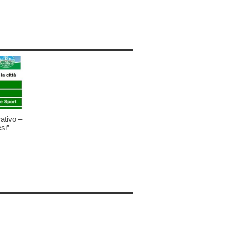
ativo –
si”