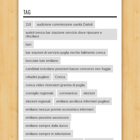
TAG
118
audizione commissione sanità Dattoli
autisti senza bar stazione servizio dove riposare e
rifocillare
bari
bar stazioni di servizio puglia rischio fallimento conca
bocciate tute emiliano
candidati scivolano posizioni basse concorso oss foggia
cittadini pugliesi
Conca
conca video ristoratori gravina di puglia
consiglio regionale
coronavirus
elezioni
elezioni regionali
emiliano avvilisce infermieri pugliesi
emiliano nessun premio economico infermieri
emiliano pessimo assessore
emiliano sempre dalla durso
emiliano sempre in televisione