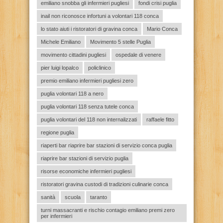
emiliano snobba gli infermieri pugliesi
fondi crisi puglia
inail non riconosce infortuni a volontari 118 conca
lo stato aiuti i ristoratori di gravina conca
Mario Conca
Michele Emiliano
Movimento 5 stelle Puglia
movimento cittadini pugliesi
ospedale di venere
pier luigi lopalco
policlinico
premio emiliano infermieri pugliesi zero
puglia volontari 118 a nero
puglia volontari 118 senza tutele conca
puglia volontari del 118 non internalizzati
raffaele fitto
regione puglia
riaperti bar riaprire bar stazioni di servizio conca puglia
riaprire bar stazioni di servizio puglia
risorse economiche infermieri pugliesi
ristoratori gravina custodi di tradizioni culinarie conca
sanità
scuola
taranto
turni massacranti e rischio contagio emiliano premi zero
per infermieri