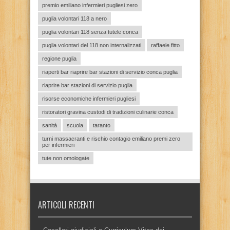
premio emiliano infermieri pugliesi zero
puglia volontari 118 a nero
puglia volontari 118 senza tutele conca
puglia volontari del 118 non internalizzati
raffaele fitto
regione puglia
riaperti bar riaprire bar stazioni di servizio conca puglia
riaprire bar stazioni di servizio puglia
risorse economiche infermieri pugliesi
ristoratori gravina custodi di tradizioni culinarie conca
sanità
scuola
taranto
turni massacranti e rischio contagio emiliano premi zero
per infermieri
tute non omologate
ARTICOLI RECENTI