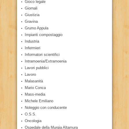
Gioco legale
Giornali
Giustizia
Gravina
Grumo Appula
Impianti compostaggio
Industria
Infermieri
Informatori scientifici
Intramoenia/Extramoenia
Lavori pubblici
Lavoro
Malasanità
Mario Conca
Mass-media
Michele Emiliano
Noleggio con conducente
O.S.S.
Oncologia
Ospedale della Murgia Altamura