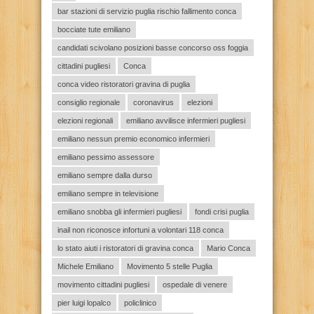
bar stazioni di servizio puglia rischio fallimento conca
bocciate tute emiliano
candidati scivolano posizioni basse concorso oss foggia
cittadini pugliesi
Conca
conca video ristoratori gravina di puglia
consiglio regionale
coronavirus
elezioni
elezioni regionali
emiliano avvilisce infermieri pugliesi
emiliano nessun premio economico infermieri
emiliano pessimo assessore
emiliano sempre dalla durso
emiliano sempre in televisione
emiliano snobba gli infermieri pugliesi
fondi crisi puglia
inail non riconosce infortuni a volontari 118 conca
lo stato aiuti i ristoratori di gravina conca
Mario Conca
Michele Emiliano
Movimento 5 stelle Puglia
movimento cittadini pugliesi
ospedale di venere
pier luigi lopalco
policlinico