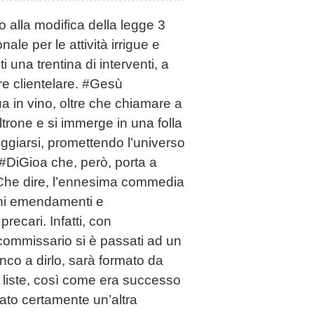
o alla modifica della legge 3
ale per le attività irrigue e
i una trentina di interventi, a
e clientelare. #Gesù
qua in vino, oltre che chiamare a
oltrone e si immerge in una folla
ggiarsi, promettendo l’universo
#DiGioa che, però, porta a
 Che dire, l’ennesima commedia
uni emendamenti e
recari. Infatti, con
commissario si è passati ad un
co a dirlo, sarà formato da
e liste, così come era successo
ato certamente un’altra