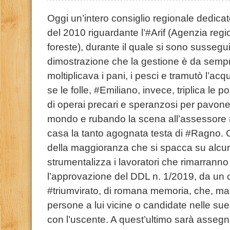
Oggi un’intero consiglio regionale dedicat
del 2010 riguardante l’#Arif (Agenzia region
foreste), durante il quale si sono susseguit
dimostrazione che la gestione è da sempr
moltiplicava i pani, i pesci e tramutò l’ac
se le folle, #Emiliano, invece, triplica le p
di operai precari e speranzosi per pavone
mondo e rubando la scena all’assessore 
casa la tanto agognata testa di #Ragno.
della maggioranza che si spacca su alc
strumentalizza i lavoratori che rimarranno p
l’approvazione del DDL n. 1/2019, da un 
#triumvirato, di romana memoria, che, man
persone a lui vicine o candidate nelle su
con l’uscente. A quest’ultimo sarà assegn