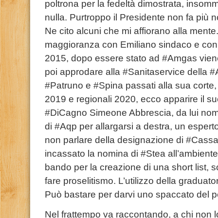
poltrona per la fedeltà dimostrata, inso
nulla. Purtroppo il Presidente non fa più n
Ne cito alcuni che mi affiorano alla ment
maggioranza con Emiliano sindaco e con l
2015, dopo essere stato ad #Amgas viene
poi approdare alla #Sanitaservice della #A
#Patruno e #Spina passati alla sua corte, 
2019 e regionali 2020, ecco apparire il s
#DiCagno Simeone Abbrescia, da lui nomin
di #Aqp per allargarsi a destra, un esperto
non parlare della designazione di #Cassa
incassato la nomina di #Stea all’ambiente
bando per la creazione di una short list, 
fare proselitismo. L’utilizzo della graduator
Può bastare per darvi uno spaccato del 
Nel frattempo va raccontando, a chi non 