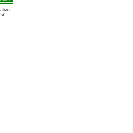
ativo –
si”