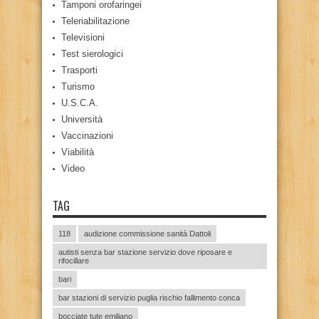
Tamponi orofaringei
Teleriabilitazione
Televisioni
Test sierologici
Trasporti
Turismo
U.S.C.A.
Università
Vaccinazioni
Viabilità
Video
TAG
118
audizione commissione sanità Dattoli
autisti senza bar stazione servizio dove riposare e
rifocillare
bari
bar stazioni di servizio puglia rischio fallimento conca
bocciate tute emiliano