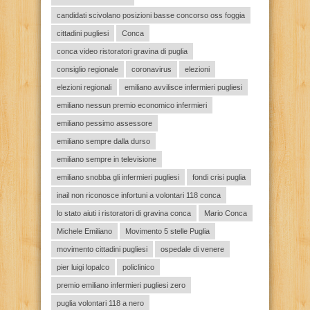
candidati scivolano posizioni basse concorso oss foggia
cittadini pugliesi
Conca
conca video ristoratori gravina di puglia
consiglio regionale
coronavirus
elezioni
elezioni regionali
emiliano avvilisce infermieri pugliesi
emiliano nessun premio economico infermieri
emiliano pessimo assessore
emiliano sempre dalla durso
emiliano sempre in televisione
emiliano snobba gli infermieri pugliesi
fondi crisi puglia
inail non riconosce infortuni a volontari 118 conca
lo stato aiuti i ristoratori di gravina conca
Mario Conca
Michele Emiliano
Movimento 5 stelle Puglia
movimento cittadini pugliesi
ospedale di venere
pier luigi lopalco
policlinico
premio emiliano infermieri pugliesi zero
puglia volontari 118 a nero