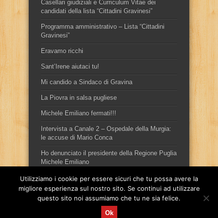
Casellari giudiziali e Curriculum Vitae dei
candidati della lista “Cittadini Gravinesi”
Programma amministrativo – Lista “Cittadini
Gravinesi”
Eravamo ricchi
Sant’Irene aiutaci tu!
Mi candido a Sindaco di Gravina
La Piovra in salsa pugliese
Michele Emiliano fermati!!!
Intervista a Canale 2 – Ospedale della Murgia:
le accuse di Mario Conca
Ho denunciato il presidente della Regione Puglia
Michele Emiliano
Utilizziamo i cookie per essere sicuri che tu possa avere la
migliore esperienza sul nostro sito. Se continui ad utilizzare
questo sito noi assumiamo che tu ne sia felice.
Ok
Sito ufficiale del candidato sindaco, per la città di Gravina in