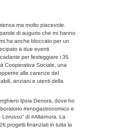
e
 intensa ma molto piacevole.
e parole di augurio che mi hanno
 mi ha anche bloccato per un
ecipato a due eventi
rcadante per festeggiare i 35
tà Cooperativa Sociale, una
opperire alle carenze del
abili, anziani e utenti della
berghiero Ipsia Denora, dove ho
laboratorio #enogastronomico e
– Lorusso” di #Altamura. La
 progetti finanziati in tutta la