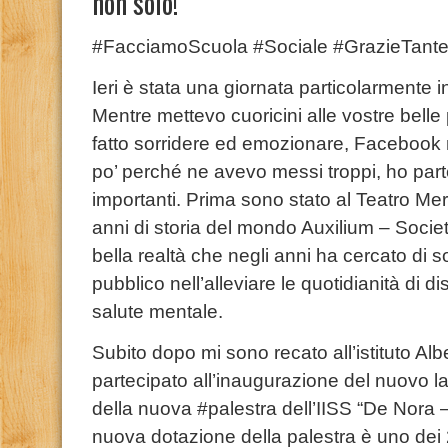
non solo!
#FacciamoScuola #Sociale #GrazieTant
Ieri è stata una giornata particolarmente
Mentre mettevo cuoricini alle vostre bell
fatto sorridere ed emozionare, Facebook
po’ perché ne avevo messi troppi, ho part
importanti. Prima sono stato al Teatro Me
anni di storia del mondo Auxilium – Socie
bella realtà che negli anni ha cercato di s
pubblico nell’alleviare le quotidianità di dis
salute mentale.
Subito dopo mi sono recato all’istituto Al
partecipato all’inaugurazione del nuovo 
della nuova #palestra dell’IISS “De Nora 
nuova dotazione della palestra è uno dei 26