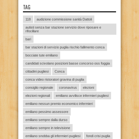
TAG
118
audizione commissione sanità Dattoli
autisti senza bar stazione servizio dove riposare e
rifocillare
bari
bar stazioni di servizio puglia rischio fallimento conca
bocciate tute emiliano
candidati scivolano posizioni basse concorso oss foggia
cittadini pugliesi
Conca
conca video ristoratori gravina di puglia
consiglio regionale
coronavirus
elezioni
elezioni regionali
emiliano avvilisce infermieri pugliesi
emiliano nessun premio economico infermieri
emiliano pessimo assessore
emiliano sempre dalla durso
emiliano sempre in televisione
emiliano snobba gli infermieri pugliesi
fondi crisi puglia