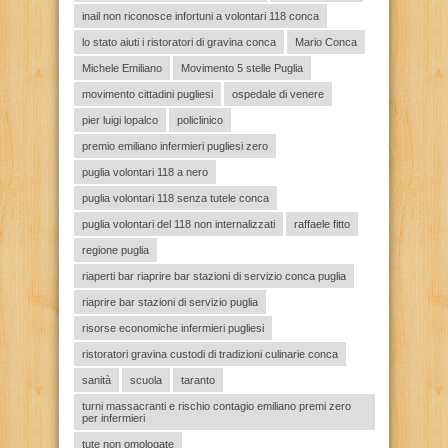
inail non riconosce infortuni a volontari 118 conca
lo stato aiuti i ristoratori di gravina conca
Mario Conca
Michele Emiliano
Movimento 5 stelle Puglia
movimento cittadini pugliesi
ospedale di venere
pier luigi lopalco
policlinico
premio emiliano infermieri pugliesi zero
puglia volontari 118 a nero
puglia volontari 118 senza tutele conca
puglia volontari del 118 non internalizzati
raffaele fitto
regione puglia
riaperti bar riaprire bar stazioni di servizio conca puglia
riaprire bar stazioni di servizio puglia
risorse economiche infermieri pugliesi
ristoratori gravina custodi di tradizioni culinarie conca
sanità
scuola
taranto
turni massacranti e rischio contagio emiliano premi zero
per infermieri
tute non omologate