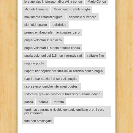
lo stato aiuti i ristoratori di gravina conca
Mario Conca
Michele Emiliano
Movimento 5 stelle Puglia
movimento cittadini pugliesi
ospedale di venere
pier luigi lopalco
policlinico
premio emiliano infermieri pugliesi zero
puglia volontari 118 a nero
puglia volontari 118 senza tutele conca
puglia volontari del 118 non internalizzati
raffaele fitto
regione puglia
riaperti bar riaprire bar stazioni di servizio conca puglia
riaprire bar stazioni di servizio puglia
risorse economiche infermieri pugliesi
ristoratori gravina custodi di tradizioni culinarie conca
sanità
scuola
taranto
turni massacranti e rischio contagio emiliano premi zero
per infermieri
tute non omologate