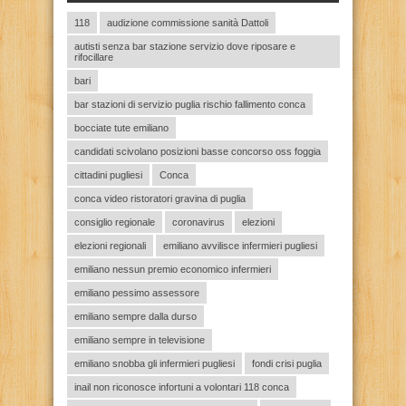
118
audizione commissione sanità Dattoli
autisti senza bar stazione servizio dove riposare e
rifocillare
bari
bar stazioni di servizio puglia rischio fallimento conca
bocciate tute emiliano
candidati scivolano posizioni basse concorso oss foggia
cittadini pugliesi
Conca
conca video ristoratori gravina di puglia
consiglio regionale
coronavirus
elezioni
elezioni regionali
emiliano avvilisce infermieri pugliesi
emiliano nessun premio economico infermieri
emiliano pessimo assessore
emiliano sempre dalla durso
emiliano sempre in televisione
emiliano snobba gli infermieri pugliesi
fondi crisi puglia
inail non riconosce infortuni a volontari 118 conca