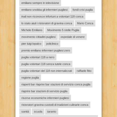
emiliano sempre in televisione
emiliano snobba gli infermieri pugliesi
fondi crisi puglia
inail non riconosce infortuni a volontari 118 conca
lo stato aiuti i ristoratori di gravina conca
Mario Conca
Michele Emiliano
Movimento 5 stelle Puglia
movimento cittadini pugliesi
ospedale di venere
pier luigi lopalco
policlinico
premio emiliano infermieri pugliesi zero
puglia volontari 118 a nero
puglia volontari 118 senza tutele conca
puglia volontari del 118 non internalizzati
raffaele fitto
regione puglia
riaperti bar riaprire bar stazioni di servizio conca puglia
riaprire bar stazioni di servizio puglia
risorse economiche infermieri pugliesi
ristoratori gravina custodi di tradizioni culinarie conca
sanità
scuola
taranto