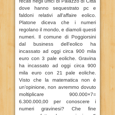
recati negli uffici di Palazzo di Città
dove hanno sequestrato pc e
faldoni relativi all’affaire eolico.
Platone diceva che i numeri
regolano il mondo, e diamoli questi
numeri. Il comune di Poggiorsini
dal business dell’eolico ha
incassato ad oggi circa 900 mila
euro con 3 pale eoli
che. Gravina
ha incassato ad oggi circa 900
mila euro con 21 pale eoliche.
Visto che la matematica non è
un’opinione, non avremmo dovuto
moltiplicare 900.000×7=
6.300.000,00 per conoscere i
numeri gravinesi? Che fine