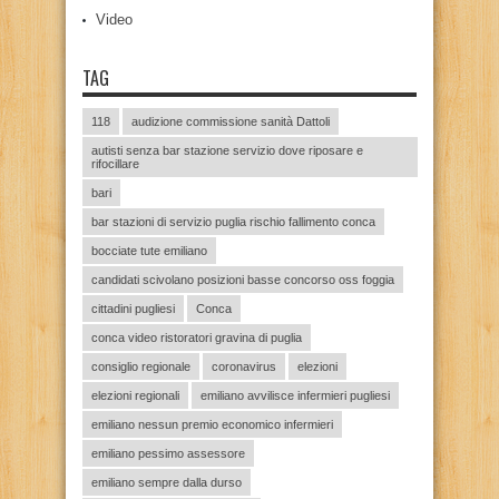
Video
TAG
118
audizione commissione sanità Dattoli
autisti senza bar stazione servizio dove riposare e
rifocillare
bari
bar stazioni di servizio puglia rischio fallimento conca
bocciate tute emiliano
candidati scivolano posizioni basse concorso oss foggia
cittadini pugliesi
Conca
conca video ristoratori gravina di puglia
consiglio regionale
coronavirus
elezioni
elezioni regionali
emiliano avvilisce infermieri pugliesi
emiliano nessun premio economico infermieri
emiliano pessimo assessore
emiliano sempre dalla durso