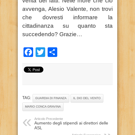
verità dei fatti. Nelle more che ciò
avvenga, Alesio Valente, non trovi
che dovresti informare la
cittadinanza su quanto sta
succedendo? Grazie…
Facebook
Twitter
Condividi
TAG:
GUARDIA DI FINANZA
IL DIO DEL VENTO
MARIO CONCA GRAVINA
Articolo Precedente
Aumento degli stipendi ai direttori delle
ASL
Articolo Successivo