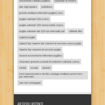
movimento cittadini pugliesi
ospedale di venere
pier luigi lopalco
policlinico
premio emiliano infermieri pugliesi zero
puglia volontari 118 a nero
puglia volontari 118 senza tutele conca
puglia volontari del 118 non internalizzati
raffaele fitto
regione puglia
riaperti bar riaprire bar stazioni di servizio conca puglia
riaprire bar stazioni di servizio puglia
risorse economiche infermieri pugliesi
ristoratori gravina custodi di tradizioni culinarie conca
sanità
scuola
taranto
turni massacranti e rischio contagio emiliano premi zero
per infermieri
tute non omologate
ARTICOLI RECENTI