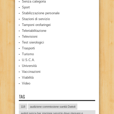
Senza categoria
Sport
Stabilizzazione personale
Stazioni di servizio
Tamponi orofaringei
Teleriabilitazione
Televisioni
Test sierologici
Trasporti
Turismo
U.S.C.A.
Università
Vaccinazioni
Viabilità
Video
TAG
118
audizione commissione sanità Dattoli
autisti senza bar stazione servizio dove riposare e