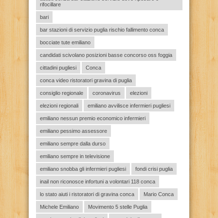
rifocillare
bari
bar stazioni di servizio puglia rischio fallimento conca
bocciate tute emiliano
candidati scivolano posizioni basse concorso oss foggia
cittadini pugliesi
Conca
conca video ristoratori gravina di puglia
consiglio regionale
coronavirus
elezioni
elezioni regionali
emiliano avvilisce infermieri pugliesi
emiliano nessun premio economico infermieri
emiliano pessimo assessore
emiliano sempre dalla durso
emiliano sempre in televisione
emiliano snobba gli infermieri pugliesi
fondi crisi puglia
inail non riconosce infortuni a volontari 118 conca
lo stato aiuti i ristoratori di gravina conca
Mario Conca
Michele Emiliano
Movimento 5 stelle Puglia