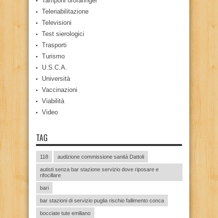
Tamponi orofaringei
Teleriabilitazione
Televisioni
Test sierologici
Trasporti
Turismo
U.S.C.A.
Università
Vaccinazioni
Viabilità
Video
TAG
118
audizione commissione sanità Dattoli
autisti senza bar stazione servizio dove riposare e
rifocillare
bari
bar stazioni di servizio puglia rischio fallimento conca
bocciate tute emiliano