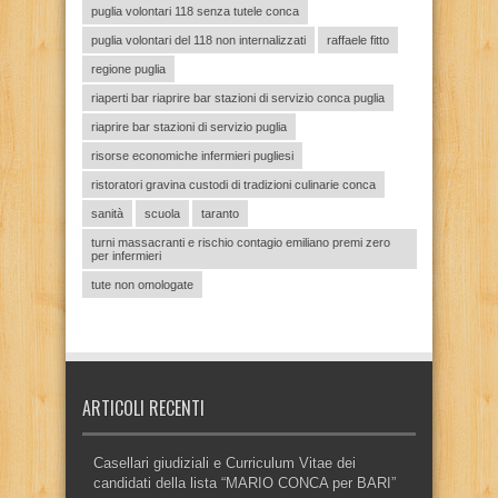
puglia volontari 118 senza tutele conca
puglia volontari del 118 non internalizzati
raffaele fitto
regione puglia
riaperti bar riaprire bar stazioni di servizio conca puglia
riaprire bar stazioni di servizio puglia
risorse economiche infermieri pugliesi
ristoratori gravina custodi di tradizioni culinarie conca
sanità
scuola
taranto
turni massacranti e rischio contagio emiliano premi zero
per infermieri
tute non omologate
ARTICOLI RECENTI
Casellari giudiziali e Curriculum Vitae dei
candidati della lista “MARIO CONCA per BARI”