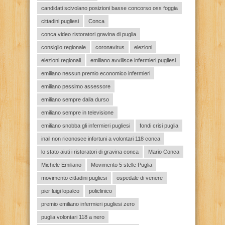
candidati scivolano posizioni basse concorso oss foggia
cittadini pugliesi
Conca
conca video ristoratori gravina di puglia
consiglio regionale
coronavirus
elezioni
elezioni regionali
emiliano avvilisce infermieri pugliesi
emiliano nessun premio economico infermieri
emiliano pessimo assessore
emiliano sempre dalla durso
emiliano sempre in televisione
emiliano snobba gli infermieri pugliesi
fondi crisi puglia
inail non riconosce infortuni a volontari 118 conca
lo stato aiuti i ristoratori di gravina conca
Mario Conca
Michele Emiliano
Movimento 5 stelle Puglia
movimento cittadini pugliesi
ospedale di venere
pier luigi lopalco
policlinico
premio emiliano infermieri pugliesi zero
puglia volontari 118 a nero