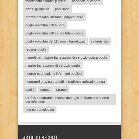
movimento cittadini pugliesi
ospedale di venere
pier luigi lopalco
policlinico
premio emiliano infermieri pugliesi zero
puglia volontari 118 a nero
puglia volontari 118 senza tutele conca
puglia volontari del 118 non internalizzati
raffaele fitto
regione puglia
riaperti bar riaprire bar stazioni di servizio conca puglia
riaprire bar stazioni di servizio puglia
risorse economiche infermieri pugliesi
ristoratori gravina custodi di tradizioni culinarie conca
sanità
scuola
taranto
turni massacranti e rischio contagio emiliano premi zero
per infermieri
tute non omologate
ARTICOLI RECENTI