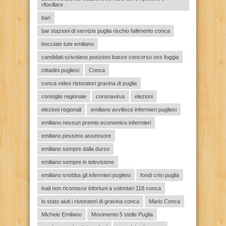
rifocillare
bari
bar stazioni di servizio puglia rischio fallimento conca
bocciate tute emiliano
candidati scivolano posizioni basse concorso oss foggia
cittadini pugliesi
Conca
conca video ristoratori gravina di puglia
consiglio regionale
coronavirus
elezioni
elezioni regionali
emiliano avvilisce infermieri pugliesi
emiliano nessun premio economico infermieri
emiliano pessimo assessore
emiliano sempre dalla durso
emiliano sempre in televisione
emiliano snobba gli infermieri pugliesi
fondi crisi puglia
inail non riconosce infortuni a volontari 118 conca
lo stato aiuti i ristoratori di gravina conca
Mario Conca
Michele Emiliano
Movimento 5 stelle Puglia