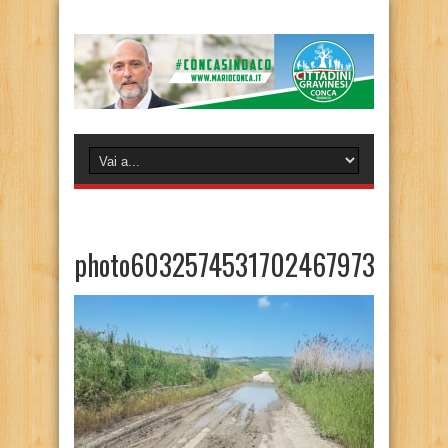
photo6032574531702467973