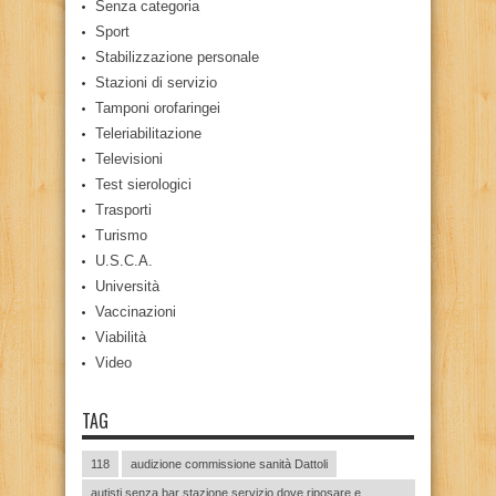
Senza categoria
Sport
Stabilizzazione personale
Stazioni di servizio
Tamponi orofaringei
Teleriabilitazione
Televisioni
Test sierologici
Trasporti
Turismo
U.S.C.A.
Università
Vaccinazioni
Viabilità
Video
TAG
118
audizione commissione sanità Dattoli
autisti senza bar stazione servizio dove riposare e