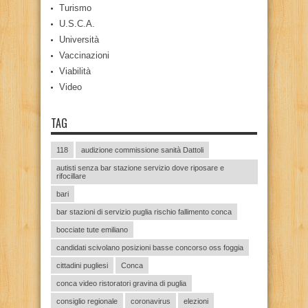
Turismo
U.S.C.A.
Università
Vaccinazioni
Viabilità
Video
TAG
118
audizione commissione sanità Dattoli
autisti senza bar stazione servizio dove riposare e
rifocillare
bari
bar stazioni di servizio puglia rischio fallimento conca
bocciate tute emiliano
candidati scivolano posizioni basse concorso oss foggia
cittadini pugliesi
Conca
conca video ristoratori gravina di puglia
consiglio regionale
coronavirus
elezioni