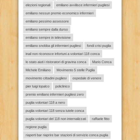
elezioni regionali
emiliano avvilisce infermieri pugliesi
emiliano nessun premio economico infermieri
emiliano pessimo assessore
emiliano sempre dalla durso
emiliano sempre in televisione
emiliano snobba gli infermieri pugliesi
fondi crisi puglia
inail non riconosce infortuni a volontari 118 conca
lo stato aiuti i ristoratori di gravina conca
Mario Conca
Michele Emiliano
Movimento 5 stelle Puglia
movimento cittadini pugliesi
ospedale di venere
pier luigi lopalco
policlinico
premio emiliano infermieri pugliesi zero
puglia volontari 118 a nero
puglia volontari 118 senza tutele conca
puglia volontari del 118 non internalizzati
raffaele fitto
regione puglia
riaperti bar riaprire bar stazioni di servizio conca puglia