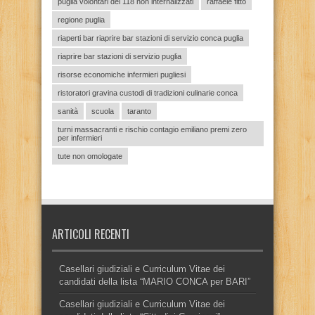
puglia volontari del 118 non internalizzati
raffaele fitto
regione puglia
riaperti bar riaprire bar stazioni di servizio conca puglia
riaprire bar stazioni di servizio puglia
risorse economiche infermieri pugliesi
ristoratori gravina custodi di tradizioni culinarie conca
sanità
scuola
taranto
turni massacranti e rischio contagio emiliano premi zero
per infermieri
tute non omologate
ARTICOLI RECENTI
Casellari giudiziali e Curriculum Vitae dei
candidati della lista “MARIO CONCA per BARI”
Casellari giudiziali e Curriculum Vitae dei