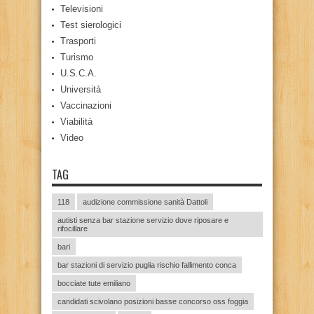
Televisioni
Test sierologici
Trasporti
Turismo
U.S.C.A.
Università
Vaccinazioni
Viabilità
Video
TAG
118
audizione commissione sanità Dattoli
autisti senza bar stazione servizio dove riposare e
rifocillare
bari
bar stazioni di servizio puglia rischio fallimento conca
bocciate tute emiliano
candidati scivolano posizioni basse concorso oss foggia