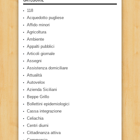
118
Acquedotto pugliese
Affido minori
Agricoltura
Ambiente
Appalti pubblici
Articoli giornale
Assegni
Assistenza domiciliare
Attualità
Autovelox
Azienda Siciliani
Beppe Grillo
Bollettini epidemiologici
Cassa integrazione
Celiachia
Centri diurni
Cittadinanza attiva
Commercio