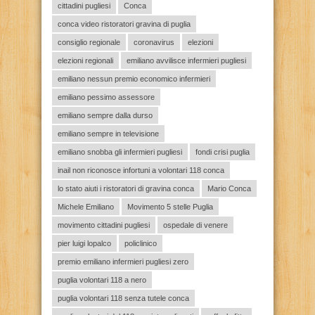
cittadini pugliesi
Conca
conca video ristoratori gravina di puglia
consiglio regionale
coronavirus
elezioni
elezioni regionali
emiliano avvilisce infermieri pugliesi
emiliano nessun premio economico infermieri
emiliano pessimo assessore
emiliano sempre dalla durso
emiliano sempre in televisione
emiliano snobba gli infermieri pugliesi
fondi crisi puglia
inail non riconosce infortuni a volontari 118 conca
lo stato aiuti i ristoratori di gravina conca
Mario Conca
Michele Emiliano
Movimento 5 stelle Puglia
movimento cittadini pugliesi
ospedale di venere
pier luigi lopalco
policlinico
premio emiliano infermieri pugliesi zero
puglia volontari 118 a nero
puglia volontari 118 senza tutele conca