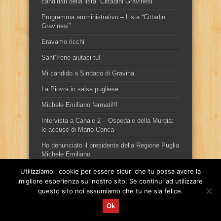
candidati della lista “Cittadini Gravinesi”
Programma amministrativo – Lista “Cittadini
Gravinesi”
Eravamo ricchi
Sant’Irene aiutaci tu!
Mi candido a Sindaco di Gravina
La Piovra in salsa pugliese
Michele Emiliano fermati!!!
Intervista a Canale 2 – Ospedale della Murgia:
le accuse di Mario Conca
Ho denunciato il presidente della Regione Puglia
Michele Emiliano
Utilizziamo i cookie per essere sicuri che tu possa avere la
migliore esperienza sul nostro sito. Se continui ad utilizzare
questo sito noi assumiamo che tu ne sia felice.
Ok
Sito ufficiale del candidato sindaco, per la città di Gravina in
Puglia, Mario Conca.