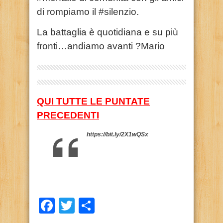
di rompiamo il #silenzio.
La battaglia è quotidiana e su più
fronti…andiamo avanti ?Mario
QUI TUTTE LE PUNTATE
PRECEDENTI
https://bit.ly/2X1wQSx
Facebook
Twitter
Condividi