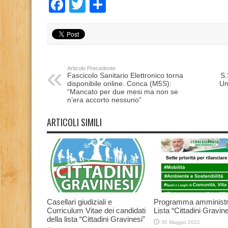
Facebook
Twitter
Condividi
Articolo Precedente
Fascicolo Sanitario Elettronico torna
S.
disponibile online. Conca (M5S):
Un
“Mancato per due mesi ma non se
n’era accorto nessuno”
ARTICOLI SIMILI
Casellari giudiziali e
Programma amministr
Curriculum Vitae dei candidati
Lista “Cittadini Gravine
della lista “Cittadini Gravinesi”
30 Maggio 2022