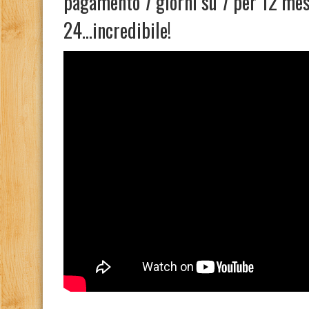
pagamento 7 giorni su 7 per 12 mesi 
24…incredibile!