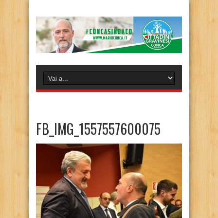
FB_IMG_1557557600075