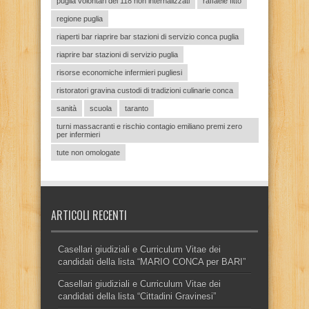
puglia volontari del 118 non internalizzati
raffaele fitto
regione puglia
riaperti bar riaprire bar stazioni di servizio conca puglia
riaprire bar stazioni di servizio puglia
risorse economiche infermieri pugliesi
ristoratori gravina custodi di tradizioni culinarie conca
sanità
scuola
taranto
turni massacranti e rischio contagio emiliano premi zero
per infermieri
tute non omologate
ARTICOLI RECENTI
Casellari giudiziali e Curriculum Vitae dei
candidati della lista “MARIO CONCA per BARI”
Casellari giudiziali e Curriculum Vitae dei
candidati della lista “Cittadini Gravinesi”