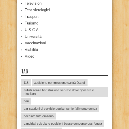
Televisioni
Test sierologici
Trasporti
Turismo
U.S.C.A.
Università
Vaccinazioni
Viabilità
Video
TAG
118
audizione commissione sanità Dattoli
autisti senza bar stazione servizio dove riposare e
rifocillare
bari
bar stazioni di servizio puglia rischio fallimento conca
bocciate tute emiliano
candidati scivolano posizioni basse concorso oss foggia