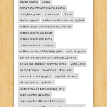
cittadini pugliesi
Conca
conca video ristoratori gravina di puglia
consiglio regionale
coronavirus
elezioni
elezioni regionali
emiliano avvilisce infermieri pugliesi
emiliano nessun premio economico infermieri
emiliano pessimo assessore
emiliano sempre dalla durso
emiliano sempre in televisione
emiliano snobba gli infermieri pugliesi
fondi crisi puglia
inail non riconosce infortuni a volontari 118 conca
lo stato aiuti i ristoratori di gravina conca
Mario Conca
Michele Emiliano
Movimento 5 stelle Puglia
movimento cittadini pugliesi
ospedale di venere
pier luigi lopalco
policlinico
premio emiliano infermieri pugliesi zero
puglia volontari 118 a nero
puglia volontari 118 senza tutele conca