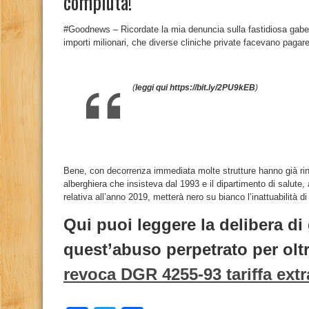
compiuta!
#Goodnews – Ricordate la mia denuncia sulla fastidiosa gabell
importi milionari, che diverse cliniche private facevano pagare 
(
leggi qui https://bit.ly/2PU9kEB
)
Bene, con decorrenza immediata molte strutture hanno già rinun
alberghiera che insisteva dal 1993 e il dipartimento di salute, a
relativa all’anno 2019, metterà nero su bianco l’inattuabilità d
Qui puoi leggere la delibera di
quest’abuso perpetrato per olt
revoca DGR 4255-93 tariffa extr