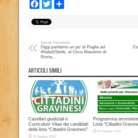
Facebook
Twitter
Condividi
Articolo Precedente
Oggi parliamo un po’ di Puglia ad
Co
#Italia5Stelle, al Circo Massimo di
Roma…
ARTICOLI SIMILI
Casellari giudiziali e
Programma amministr
Curriculum Vitae dei candidati
Lista “Cittadini Gravine
della lista “Cittadini Gravinesi”
30 Maggio 2022
30 Maggio 2022