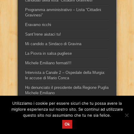
candidati della lista “Cittadini Gravinesi”
Programma amministrativo – Lista “Cittadini
Gravinesi”
Eravamo ricchi
Sant’Irene aiutaci tu!
Mi candido a Sindaco di Gravina
La Piovra in salsa pugliese
Michele Emiliano fermati!!!
Intervista a Canale 2 – Ospedale della Murgia:
le accuse di Mario Conca
Ho denunciato il presidente della Regione Puglia
Michele Emiliano
Utilizziamo i cookie per essere sicuri che tu possa avere la
migliore esperienza sul nostro sito. Se continui ad utilizzare
questo sito noi assumiamo che tu ne sia felice.
Ok
Sito ufficiale del candidato sindaco, per la città di Gravina in
Puglia, Mario Conca.