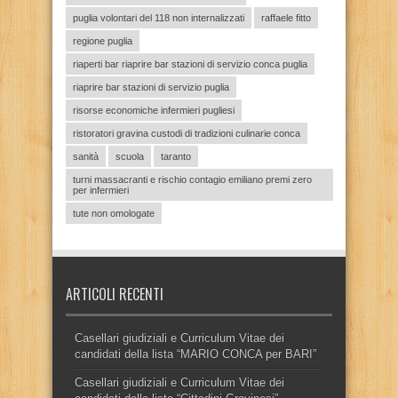
puglia volontari del 118 non internalizzati
raffaele fitto
regione puglia
riaperti bar riaprire bar stazioni di servizio conca puglia
riaprire bar stazioni di servizio puglia
risorse economiche infermieri pugliesi
ristoratori gravina custodi di tradizioni culinarie conca
sanità
scuola
taranto
turni massacranti e rischio contagio emiliano premi zero
per infermieri
tute non omologate
ARTICOLI RECENTI
Casellari giudiziali e Curriculum Vitae dei
candidati della lista “MARIO CONCA per BARI”
Casellari giudiziali e Curriculum Vitae dei