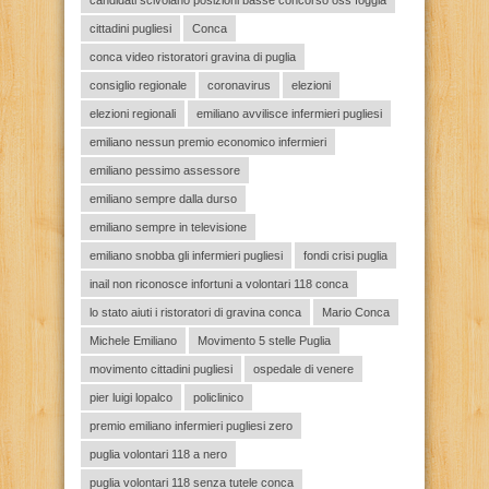
cittadini pugliesi
Conca
conca video ristoratori gravina di puglia
consiglio regionale
coronavirus
elezioni
elezioni regionali
emiliano avvilisce infermieri pugliesi
emiliano nessun premio economico infermieri
emiliano pessimo assessore
emiliano sempre dalla durso
emiliano sempre in televisione
emiliano snobba gli infermieri pugliesi
fondi crisi puglia
inail non riconosce infortuni a volontari 118 conca
lo stato aiuti i ristoratori di gravina conca
Mario Conca
Michele Emiliano
Movimento 5 stelle Puglia
movimento cittadini pugliesi
ospedale di venere
pier luigi lopalco
policlinico
premio emiliano infermieri pugliesi zero
puglia volontari 118 a nero
puglia volontari 118 senza tutele conca