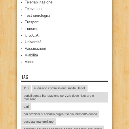
Teleriabilitazione
Televisioni
Test sierologici
Trasporti
Turismo
U.S.C.A.
Università
Vaccinazioni
Viabilità
Video
TAG
118
audizione commissione sanità Dattoli
autisti senza bar stazione servizio dove riposare e
rifocillare
bari
bar stazioni di servizio puglia rischio fallimento conca
bocciate tute emiliano
candidati scivolano posizioni basse concorso oss foggia