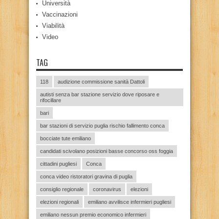
Università
Vaccinazioni
Viabilità
Video
TAG
118
audizione commissione sanità Dattoli
autisti senza bar stazione servizio dove riposare e
rifocillare
bari
bar stazioni di servizio puglia rischio fallimento conca
bocciate tute emiliano
candidati scivolano posizioni basse concorso oss foggia
cittadini pugliesi
Conca
conca video ristoratori gravina di puglia
consiglio regionale
coronavirus
elezioni
elezioni regionali
emiliano avvilisce infermieri pugliesi
emiliano nessun premio economico infermieri