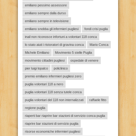
emiliano pessimo assessore
emiliano sempre dalla durso
emiliano sempre in televisione
emiliano snobba gli infermieri pugliesi
fondi crisi puglia
inail non riconosce infortuni a volontari 118 conca
lo stato aiuti i ristoratori di gravina conca
Mario Conca
Michele Emiliano
Movimento 5 stelle Puglia
movimento cittadini pugliesi
ospedale di venere
pier luigi lopalco
policlinico
premio emiliano infermieri pugliesi zero
puglia volontari 118 a nero
puglia volontari 118 senza tutele conca
puglia volontari del 118 non internalizzati
raffaele fitto
regione puglia
riaperti bar riaprire bar stazioni di servizio conca puglia
riaprire bar stazioni di servizio puglia
risorse economiche infermieri pugliesi