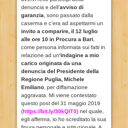
denuncia e dell’
avviso di
garanzia
, sono passato dalla
caserma e c’era ad aspettarmi un
invito a comparire, il 12 luglio
alle ore 10 in Procura a Bari
,
come persona informata sui fatti in
relazione ad un
‘indagine a mio
carico originata da una
denuncia del Presidente della
Regione Puglia, Michele
Emiliano
, per diffamazione
aggravata. Mi viene contestato
questo post del 31 maggio 2019
(
https://bit.ly/30kQIT0
) nel quale,
egli afferma, io ho screditato la sua
figura personale e istituzionale. A