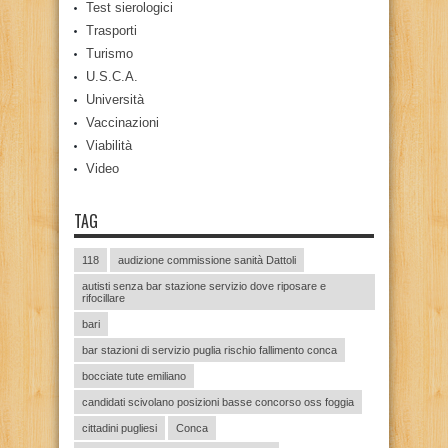
Test sierologici
Trasporti
Turismo
U.S.C.A.
Università
Vaccinazioni
Viabilità
Video
TAG
118
audizione commissione sanità Dattoli
autisti senza bar stazione servizio dove riposare e
rifocillare
bari
bar stazioni di servizio puglia rischio fallimento conca
bocciate tute emiliano
candidati scivolano posizioni basse concorso oss foggia
cittadini pugliesi
Conca