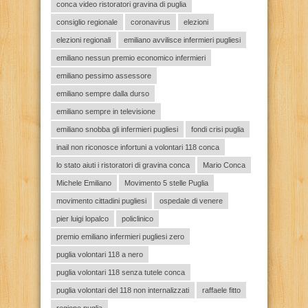
conca video ristoratori gravina di puglia
consiglio regionale
coronavirus
elezioni
elezioni regionali
emiliano avvilisce infermieri pugliesi
emiliano nessun premio economico infermieri
emiliano pessimo assessore
emiliano sempre dalla durso
emiliano sempre in televisione
emiliano snobba gli infermieri pugliesi
fondi crisi puglia
inail non riconosce infortuni a volontari 118 conca
lo stato aiuti i ristoratori di gravina conca
Mario Conca
Michele Emiliano
Movimento 5 stelle Puglia
movimento cittadini pugliesi
ospedale di venere
pier luigi lopalco
policlinico
premio emiliano infermieri pugliesi zero
puglia volontari 118 a nero
puglia volontari 118 senza tutele conca
puglia volontari del 118 non internalizzati
raffaele fitto
regione puglia