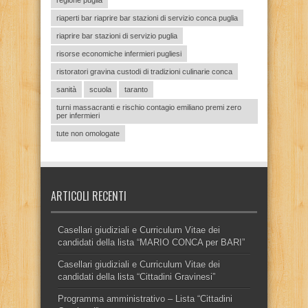
riaperti bar riaprire bar stazioni di servizio conca puglia
riaprire bar stazioni di servizio puglia
risorse economiche infermieri pugliesi
ristoratori gravina custodi di tradizioni culinarie conca
sanità
scuola
taranto
turni massacranti e rischio contagio emiliano premi zero
per infermieri
tute non omologate
ARTICOLI RECENTI
Casellari giudiziali e Curriculum Vitae dei
candidati della lista “MARIO CONCA per BARI”
Casellari giudiziali e Curriculum Vitae dei
candidati della lista “Cittadini Gravinesi”
Programma amministrativo – Lista “Cittadini