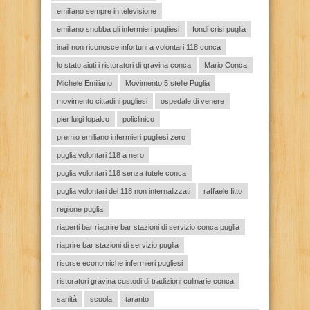
emiliano sempre in televisione
emiliano snobba gli infermieri pugliesi
fondi crisi puglia
inail non riconosce infortuni a volontari 118 conca
lo stato aiuti i ristoratori di gravina conca
Mario Conca
Michele Emiliano
Movimento 5 stelle Puglia
movimento cittadini pugliesi
ospedale di venere
pier luigi lopalco
policlinico
premio emiliano infermieri pugliesi zero
puglia volontari 118 a nero
puglia volontari 118 senza tutele conca
puglia volontari del 118 non internalizzati
raffaele fitto
regione puglia
riaperti bar riaprire bar stazioni di servizio conca puglia
riaprire bar stazioni di servizio puglia
risorse economiche infermieri pugliesi
ristoratori gravina custodi di tradizioni culinarie conca
sanità
scuola
taranto