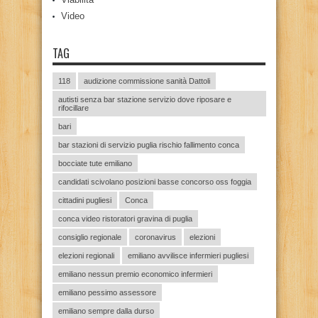
Video
TAG
118
audizione commissione sanità Dattoli
autisti senza bar stazione servizio dove riposare e
rifocillare
bari
bar stazioni di servizio puglia rischio fallimento conca
bocciate tute emiliano
candidati scivolano posizioni basse concorso oss foggia
cittadini pugliesi
Conca
conca video ristoratori gravina di puglia
consiglio regionale
coronavirus
elezioni
elezioni regionali
emiliano avvilisce infermieri pugliesi
emiliano nessun premio economico infermieri
emiliano pessimo assessore
emiliano sempre dalla durso