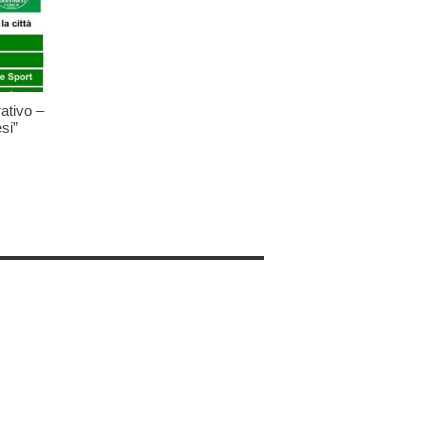
ativo –
si”