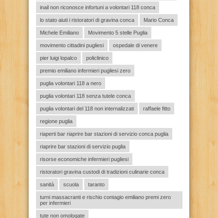
inail non riconosce infortuni a volontari 118 conca
lo stato aiuti i ristoratori di gravina conca
Mario Conca
Michele Emiliano
Movimento 5 stelle Puglia
movimento cittadini pugliesi
ospedale di venere
pier luigi lopalco
policlinico
premio emiliano infermieri pugliesi zero
puglia volontari 118 a nero
puglia volontari 118 senza tutele conca
puglia volontari del 118 non internalizzati
raffaele fitto
regione puglia
riaperti bar riaprire bar stazioni di servizio conca puglia
riaprire bar stazioni di servizio puglia
risorse economiche infermieri pugliesi
ristoratori gravina custodi di tradizioni culinarie conca
sanità
scuola
taranto
turni massacranti e rischio contagio emiliano premi zero
per infermieri
tute non omologate