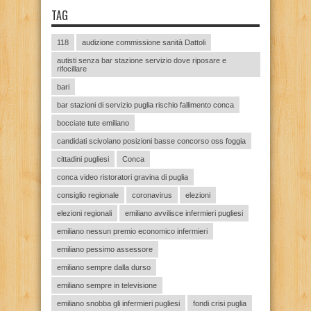
TAG
118
audizione commissione sanità Dattoli
autisti senza bar stazione servizio dove riposare e
rifocillare
bari
bar stazioni di servizio puglia rischio fallimento conca
bocciate tute emiliano
candidati scivolano posizioni basse concorso oss foggia
cittadini pugliesi
Conca
conca video ristoratori gravina di puglia
consiglio regionale
coronavirus
elezioni
elezioni regionali
emiliano avvilisce infermieri pugliesi
emiliano nessun premio economico infermieri
emiliano pessimo assessore
emiliano sempre dalla durso
emiliano sempre in televisione
emiliano snobba gli infermieri pugliesi
fondi crisi puglia