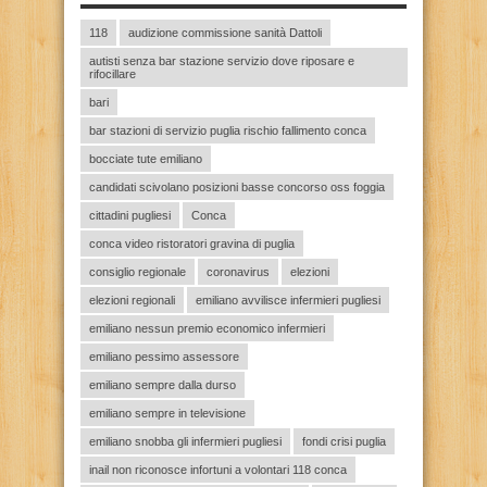
118
audizione commissione sanità Dattoli
autisti senza bar stazione servizio dove riposare e
rifocillare
bari
bar stazioni di servizio puglia rischio fallimento conca
bocciate tute emiliano
candidati scivolano posizioni basse concorso oss foggia
cittadini pugliesi
Conca
conca video ristoratori gravina di puglia
consiglio regionale
coronavirus
elezioni
elezioni regionali
emiliano avvilisce infermieri pugliesi
emiliano nessun premio economico infermieri
emiliano pessimo assessore
emiliano sempre dalla durso
emiliano sempre in televisione
emiliano snobba gli infermieri pugliesi
fondi crisi puglia
inail non riconosce infortuni a volontari 118 conca