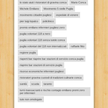
lo stato aiuti i ristoratori di gravina conca
Mario Conca
Michele Emiliano
Movimento 5 stelle Puglia
movimento cittadini pugliesi
ospedale di venere
pier luigi lopalco
policlinico
premio emiliano infermieri pugliesi zero
puglia volontari 118 a nero
puglia volontari 118 senza tutele conca
puglia volontari del 118 non internalizzati
raffaele fitto
regione puglia
riaperti bar riaprire bar stazioni di servizio conca puglia
riaprire bar stazioni di servizio puglia
risorse economiche infermieri pugliesi
ristoratori gravina custodi di tradizioni culinarie conca
sanità
scuola
taranto
turni massacranti e rischio contagio emiliano premi zero
per infermieri
tute non omologate