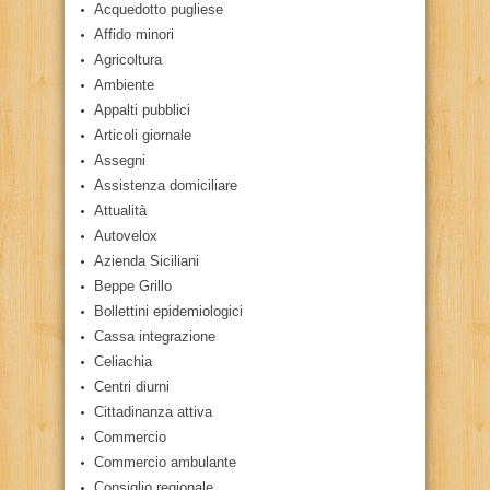
Acquedotto pugliese
Affido minori
Agricoltura
Ambiente
Appalti pubblici
Articoli giornale
Assegni
Assistenza domiciliare
Attualità
Autovelox
Azienda Siciliani
Beppe Grillo
Bollettini epidemiologici
Cassa integrazione
Celiachia
Centri diurni
Cittadinanza attiva
Commercio
Commercio ambulante
Consiglio regionale