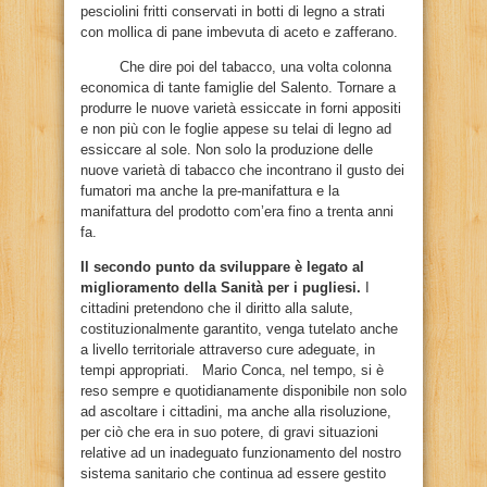
pesciolini fritti conservati in botti di legno a strati
con mollica di pane imbevuta di aceto e zafferano.
Che dire poi del tabacco, una volta colonna
economica di tante famiglie del Salento. Tornare a
produrre le nuove varietà essiccate in forni appositi
e non più con le foglie appese su telai di legno ad
essiccare al sole. Non solo la produzione delle
nuove varietà di tabacco che incontrano il gusto dei
fumatori ma anche la pre-manifattura e la
manifattura del prodotto com’era fino a trenta anni
fa.
Il secondo punto da sviluppare è legato al
miglioramento della Sanità per i pugliesi.
I
cittadini pretendono che il diritto alla salute,
costituzionalmente garantito, venga tutelato anche
a livello territoriale attraverso cure adeguate, in
tempi appropriati. Mario Conca, nel tempo, si è
reso sempre e quotidianamente disponibile non solo
ad ascoltare i cittadini, ma anche alla risoluzione,
per ciò che era in suo potere, di gravi situazioni
relative ad un inadeguato funzionamento del nostro
sistema sanitario che continua ad essere gestito