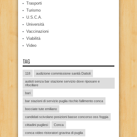
Trasporti
Turismo
U.S.C.A.
Università
Vaccinazioni
Viabilità
Video
TAG
118
audizione commissione sanità Dattoli
autisti senza bar stazione servizio dove riposare e
rifocillare
bari
bar stazioni di servizio puglia rischio fallimento conca
bocciate tute emiliano
candidati scivolano posizioni basse concorso oss foggia
cittadini pugliesi
Conca
conca video ristoratori gravina di puglia