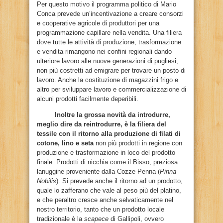
Per questo motivo il programma politico di Mario
Conca prevede un’incentivazione a creare consorzi
e cooperative agricole di produttori per una
programmazione capillare nella vendita. Una filiera
dove tutte le attività di produzione, trasformazione
e vendita rimangono nei confini regionali dando
ulteriore lavoro alle nuove generazioni di pugliesi,
non più costretti ad emigrare per trovare un posto di
lavoro. Anche la costituzione di magazzini frigo e
altro per sviluppare lavoro e commercializzazione di
alcuni prodotti facilmente deperibili.
Inoltre la grossa novità da introdurre,
meglio dire da reintrodurre, è la filiera del
tessile con il ritorno alla produzione di filati di
cotone, lino e seta
non più prodotti in regione con
produzione e trasformazione in loco del prodotto
finale. Prodotti di nicchia come il Bisso, preziosa
lanuggine proveniente dalla Cozze Penna (
Pinna
Nobilis
). Si prevede anche il ritorno ad un prodotto,
quale lo zafferano che vale al peso più del platino,
e che peraltro cresce anche selvaticamente nel
nostro territorio, tanto che un prodotto locale
tradizionale è la
scapece
di Gallipoli, ovvero