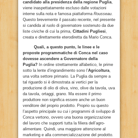
candidato alla presidenza della regione Puglia
,
viene inaspettatamente escluso dalle votazioni
interne sulla nota e famosa piattaforma
Rousseau
.
Questo brevemente il passato recente, nel presente
si candida al ruolo di governatore sostenuto da due
liste civiche di cui la prima,
Cittadini Pugliesi
,
creata e direttamente eterodiretta da Mario Conca.
Quali, a questo punto, le linee e le
proposte programmatiche di Conca nel caso
dovesse ascendere a Governatore della
Puglia?
In ordine strettamente alfabetico, le prime
sotto la lente d’ingrandimento sono l’
Agricoltura
,
una volta settore primario. La Puglia da sempre a
tal riguardo si è dimostrata ai vertici per la
produzione di olio di oliva, vino, olive da tavola, uva
da tavola, ortaggi, grano. Ma essere il primo
produttore non significa essere anche un buon
venditore del proprio prodotto. Proprio su questo
l’aspetto principale su cui i programmi di sviluppo di
Conca vertono, ovvero una buona organizzazione
del lavoro che supporti tutta la filiera dell’agro-
alimentare. Quindi, una maggiore attenzione al
marketing e alla commercializzazione del prodotto.