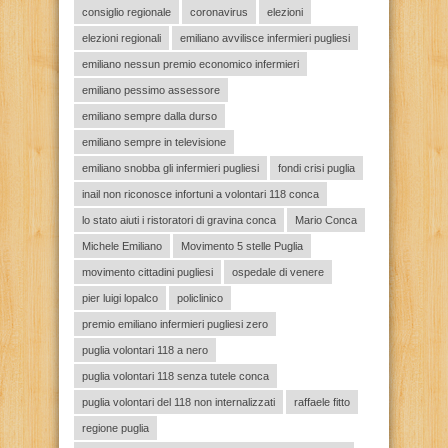
consiglio regionale
coronavirus
elezioni
elezioni regionali
emiliano avvilisce infermieri pugliesi
emiliano nessun premio economico infermieri
emiliano pessimo assessore
emiliano sempre dalla durso
emiliano sempre in televisione
emiliano snobba gli infermieri pugliesi
fondi crisi puglia
inail non riconosce infortuni a volontari 118 conca
lo stato aiuti i ristoratori di gravina conca
Mario Conca
Michele Emiliano
Movimento 5 stelle Puglia
movimento cittadini pugliesi
ospedale di venere
pier luigi lopalco
policlinico
premio emiliano infermieri pugliesi zero
puglia volontari 118 a nero
puglia volontari 118 senza tutele conca
puglia volontari del 118 non internalizzati
raffaele fitto
regione puglia