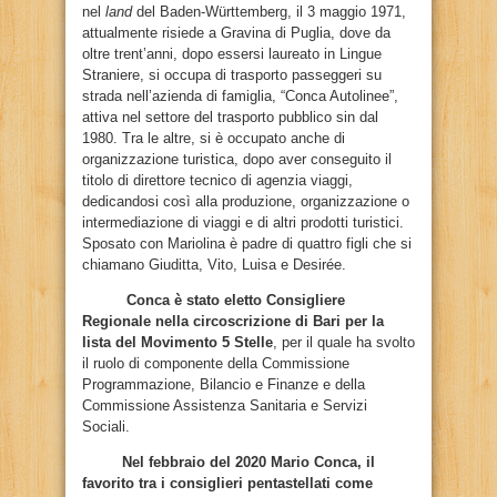
nel
land
del Baden-Württemberg, il 3 maggio 1971,
attualmente risiede a Gravina di Puglia, dove da
oltre trent’anni, dopo essersi laureato in Lingue
Straniere, si occupa di trasporto passeggeri su
strada nell’azienda di famiglia, “Conca Autolinee”,
attiva nel settore del trasporto pubblico sin dal
1980. Tra le altre, si è occupato anche di
organizzazione turistica, dopo aver conseguito il
titolo di direttore tecnico di agenzia viaggi,
dedicandosi così alla produzione, organizzazione o
intermediazione di viaggi e di altri prodotti turistici.
Sposato con Mariolina è padre di quattro figli che si
chiamano Giuditta, Vito, Luisa e Desirée.
Conca è stato eletto Consigliere
Regionale nella circoscrizione di Bari per la
lista del Movimento 5 Stelle
, per il quale ha svolto
il ruolo di componente della Commissione
Programmazione, Bilancio e Finanze e della
Commissione Assistenza Sanitaria e Servizi
Sociali.
Nel febbraio del 2020 Mario Conca, il
favorito tra i consiglieri pentastellati come