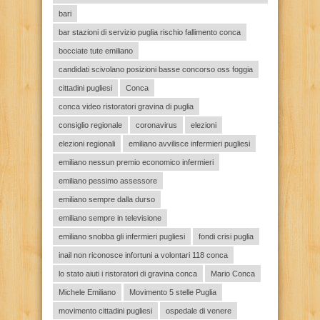
bari
bar stazioni di servizio puglia rischio fallimento conca
bocciate tute emiliano
candidati scivolano posizioni basse concorso oss foggia
cittadini pugliesi
Conca
conca video ristoratori gravina di puglia
consiglio regionale
coronavirus
elezioni
elezioni regionali
emiliano avvilisce infermieri pugliesi
emiliano nessun premio economico infermieri
emiliano pessimo assessore
emiliano sempre dalla durso
emiliano sempre in televisione
emiliano snobba gli infermieri pugliesi
fondi crisi puglia
inail non riconosce infortuni a volontari 118 conca
lo stato aiuti i ristoratori di gravina conca
Mario Conca
Michele Emiliano
Movimento 5 stelle Puglia
movimento cittadini pugliesi
ospedale di venere