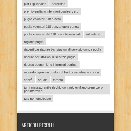
pier luigi lopalco
policlinico
premio emiliano infermieri pugliesi zero
puglia volontari 118 a nero
puglia volontari 118 senza tutele conca
puglia volontari del 118 non internalizzati
raffaele fitto
regione puglia
riaperti bar riaprire bar stazioni di servizio conca puglia
riaprire bar stazioni di servizio puglia
risorse economiche infermieri pugliesi
ristoratori gravina custodi di tradizioni culinarie conca
sanità
scuola
taranto
turni massacranti e rischio contagio emiliano premi zero
per infermieri
tute non omologate
ARTICOLI RECENTI