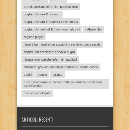
premio emiliano infermieri pugliesi zero
puglia volontari 118 a nero
puglia volontari 118 senza tutele conca
puglia volontari del 118 non internalizzati
raffaele fitto
regione puglia
riaperti bar riaprire bar stazioni di servizio conca puglia
riaprire bar stazioni di servizio puglia
risorse economiche infermieri pugliesi
ristoratori gravina custodi di tradizioni culinarie conca
sanità
scuola
taranto
turni massacranti e rischio contagio emiliano premi zero
per infermieri
tute non omologate
ARTICOLI RECENTI