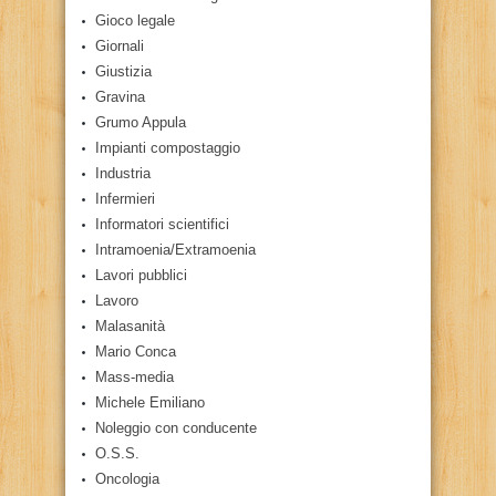
Gioco legale
Giornali
Giustizia
Gravina
Grumo Appula
Impianti compostaggio
Industria
Infermieri
Informatori scientifici
Intramoenia/Extramoenia
Lavori pubblici
Lavoro
Malasanità
Mario Conca
Mass-media
Michele Emiliano
Noleggio con conducente
O.S.S.
Oncologia