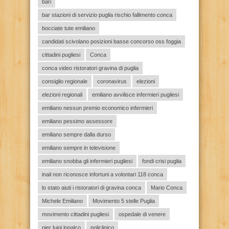
bari
bar stazioni di servizio puglia rischio fallimento conca
bocciate tute emiliano
candidati scivolano posizioni basse concorso oss foggia
cittadini pugliesi
Conca
conca video ristoratori gravina di puglia
consiglio regionale
coronavirus
elezioni
elezioni regionali
emiliano avvilisce infermieri pugliesi
emiliano nessun premio economico infermieri
emiliano pessimo assessore
emiliano sempre dalla durso
emiliano sempre in televisione
emiliano snobba gli infermieri pugliesi
fondi crisi puglia
inail non riconosce infortuni a volontari 118 conca
lo stato aiuti i ristoratori di gravina conca
Mario Conca
Michele Emiliano
Movimento 5 stelle Puglia
movimento cittadini pugliesi
ospedale di venere
pier luigi lopalco
policlinico