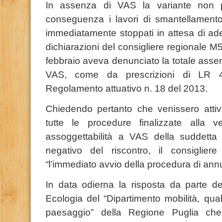
In assenza di VAS la variante non p
conseguenza i lavori di smantellamen
immediatamente stoppati in attesa di ade
dichiarazioni del consigliere regionale 
febbraio aveva denunciato la totale assen
VAS, come da prescrizioni di LR 
Regolamento attuativo n. 18 del 2013.
Chiedendo pertanto che venissero atti
tutte le procedure finalizzate alla ver
assoggettabilità a VAS della suddetta
negativo del riscontro, il consiglier
“l’immediato avvio della procedura di ann
In data odierna la risposta da parte d
Ecologia del “Dipartimento mobilità, qua
paesaggio” della Regione Puglia che 