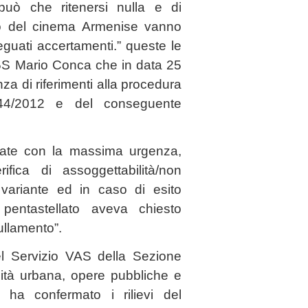
uò che ritenersi nulla e di
to del cinema Armenise vanno
guati accertamenti.” queste le
M5S Mario Conca che in data 25
za di riferimenti alla procedura
44/2012 e del conseguente
vate con la massima urgenza,
ifica di assoggettabilità/non
 variante ed in caso di esito
e pentastellato aveva chiesto
ullamento”.
el Servizio VAS della Sezione
lità urbana, opere pubbliche e
ha confermato i rilievi del