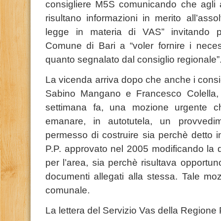
consigliere M5S comunicando che agli at
risultano informazioni in merito all’ass
legge in materia di VAS” invitando pe
Comune di Bari a “voler fornire i necess
quanto segnalato dal consiglio regionale”
La vicenda arriva dopo che anche i consig
Sabino Mangano e Francesco Colella, 
settimana fa, una mozione urgente c
emanare, in autotutela, un provvedi
permesso di costruire sia perchè detto in
P.P. approvato nel 2005 modificando la d
per l’area, sia perchè risultava opportun
documenti allegati alla stessa. Tale moz
comunale.
La lettera del Servizio Vas della Regione