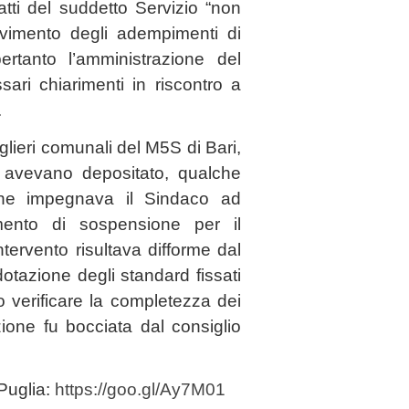
ti del suddetto Servizio “non
olvimento degli adempimenti di
rtanto l’amministrazione del
ari chiarimenti in riscontro a
.
lieri comunali del M5S di Bari,
avevano depositato, qualche
he impegnava il Sindaco ad
mento di sospensione per il
tervento risultava difforme dal
otazione degli standard fissati
o verificare la completezza dei
ione fu bocciata dal consiglio
 Puglia:
https://goo.gl/Ay7M01