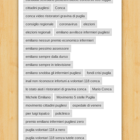
cittadini pugliesi
Conca
conca video ristoratori gravina di puglia
consiglio regionale
coronavirus
elezioni
elezioni regionali
emiliano avvilisce infermieri pugliesi
emiliano nessun premio economico infermieri
emiliano pessimo assessore
emiliano sempre dalla durso
emiliano sempre in televisione
emiliano snobba gli infermieri pugliesi
fondi crisi puglia
inail non riconosce infortuni a volontari 118 conca
lo stato aiuti i ristoratori di gravina conca
Mario Conca
Michele Emiliano
Movimento 5 stelle Puglia
movimento cittadini pugliesi
ospedale di venere
pier luigi lopalco
policlinico
premio emiliano infermieri pugliesi zero
puglia volontari 118 a nero
puglia volontari 118 senza tutele conca