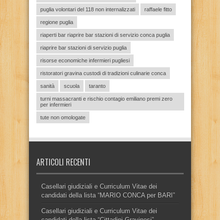
puglia volontari del 118 non internalizzati
raffaele fitto
regione puglia
riaperti bar riaprire bar stazioni di servizio conca puglia
riaprire bar stazioni di servizio puglia
risorse economiche infermieri pugliesi
ristoratori gravina custodi di tradizioni culinarie conca
sanità
scuola
taranto
turni massacranti e rischio contagio emiliano premi zero
per infermieri
tute non omologate
ARTICOLI RECENTI
Casellari giudiziali e Curriculum Vitae dei
candidati della lista “MARIO CONCA per BARI”
Casellari giudiziali e Curriculum Vitae dei
candidati della lista “Cittadini Gravinesi”