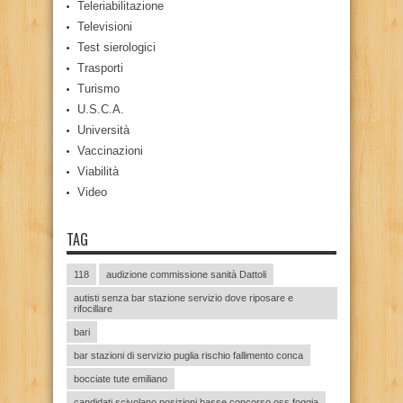
Teleriabilitazione
Televisioni
Test sierologici
Trasporti
Turismo
U.S.C.A.
Università
Vaccinazioni
Viabilità
Video
TAG
118
audizione commissione sanità Dattoli
autisti senza bar stazione servizio dove riposare e
rifocillare
bari
bar stazioni di servizio puglia rischio fallimento conca
bocciate tute emiliano
candidati scivolano posizioni basse concorso oss foggia